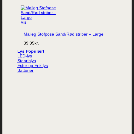
Vis
Maileg Stofpose Sand/Rød striber – Large
39,95
kr.
Lys
LED-lys
Stearinlys
Ester og Erik lys
Batterier