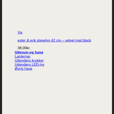
Vis
ester & erik stagelys 42 cm – velvet mat black
38,00
kr.
Uderum og have
Lanterner
Udendørs krukker
Udendørs LED-lys
Øvrig have