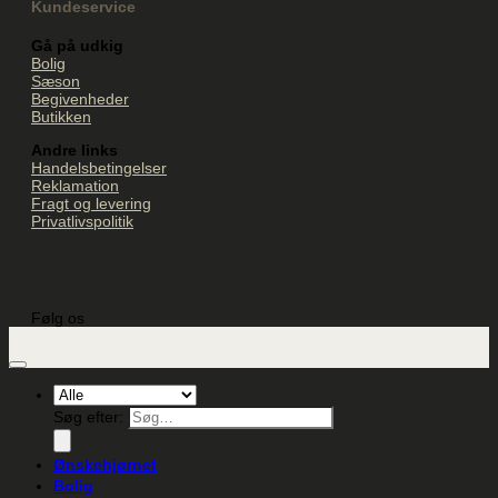
Kundeservice
Gå på udkig
Bolig
Sæson
Begivenheder
Butikken
Andre links
Handelsbetingelser
Reklamation
Fragt og levering
Privatlivspolitik
Følg os
Søg efter:
Ønskehjørnet
Bolig