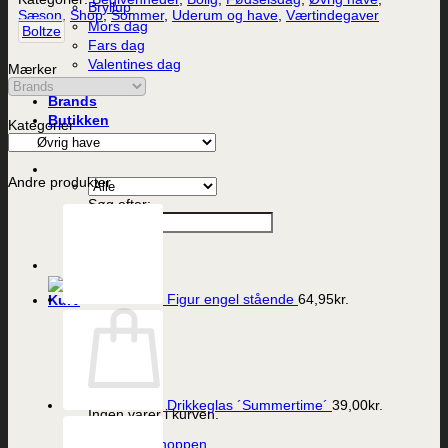
Bryllup
Sæson
,
Shop
,
Sommer
,
Uderum og have
,
Værtindegaver
Mors dag
Boltze
Fars dag
Valentines dag
Mærker
Alle produkter
Brands
Butikken
Kategorier
Kontakt
Andre produkter
Søg efter:
Figur engel stående
64,95
kr.
Drikkeglas ´Summertime´
39,00
kr.
Ingen varer i kurven.
Tilbage til shoppen