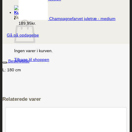
Kurv
Champagnefarvet juletræ - medium
189,95
kr.
Gå på opdagelse
Ingen varer i kurven.
Tilbage til shoppen
Beskrivelse
L: 180 cm
Relaterede varer