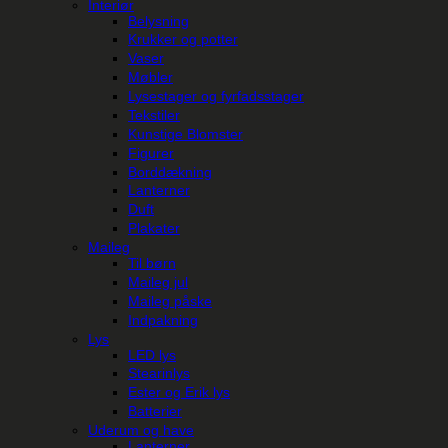
Interiør
Belysning
Krukker og potter
Vaser
Møbler
Lysestager og fyrfadsstager
Tekstiler
Kunstige Blomster
Figurer
Borddækning
Lanterner
Duft
Plakater
Maileg
Til børn
Maileg jul
Maileg påske
Indpakning
Lys
LED lys
Stearinlys
Ester og Erik lys
Batterier
Uderum og have
Lanterner