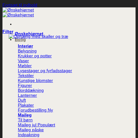
Fortsæt til indhold
Filter
Ønskehjørnet
Bolig
Interiør
Belysning
Krukker og potter
Vaser
Møbler
Lysestager og fyrfadsstager
Tekstiler
Kunstige blomster
Figurer
Borddækning
Lanterner
Duft
Plakater
Forudbestilling
Maileg
Til børn
Maileg jul
Maileg påske
Indpakning