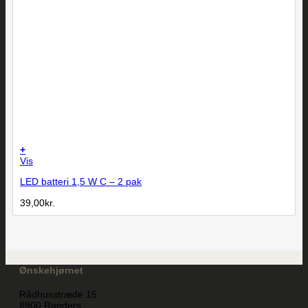
+
Vis
LED batteri 1,5 W C – 2 pak
39,00
kr.
Ønskehjørnet
Rådhusstræde 15
8900 Randers