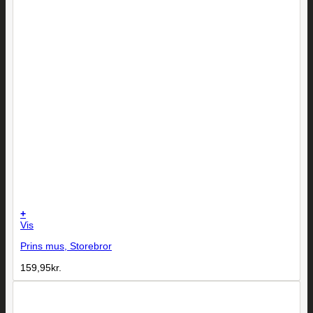
+
Vis
Prins mus, Storebror
159,95
kr.