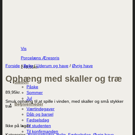
Vis
Porcelæns Ærespris
Forside
/
Bolig
/
Uderum og have
/
Øvrig have
249,95
kr.
Ophæng med skaller og træ
Sæson
Påske
89,95
kr.
Sommer
Jul
Smuk ophæng til at spille i vinden, med skaller og små stykker
Begivenheder
træ
Værtindegaver
Dåb og barsel
Fødselsdag
Ikke på lager
Til studenten
Til konfirmanden
Kategorier:
Begivenheder
,
Bolig
,
Fødselsdag
,
Øvrig have
,