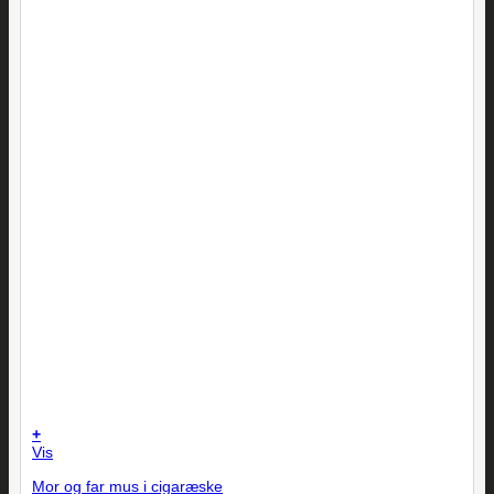
+
Vis
Mor og far mus i cigaræske