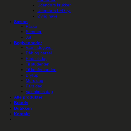
Udendørs krukker
Udendørs LED-lys
Øvrig have
Sæson
Påske
Sommer
Jul
Begivenheder
Værtindegaver
Dåb og barsel
Fødselsdag
Til studenten
Til konfirmanden
Bryllup
Mors dag
Fars dag
Valentines dag
Alle produkter
Brands
Butikken
Kontakt