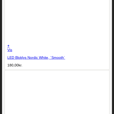
+
Vis
LED Bloklys Nordic White, ´Smooth´
180,00
kr.