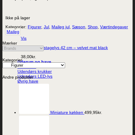
Ikke på lager
Kategorier:
Figurer
,
Jul
,
Maileg jul
,
Sæson
,
Shop
,
Værtindegaver
Maileg
Vis
Mærker
ester & erik stagelys 42 cm – velvet mat black
38,00
kr.
Kategorier
Uderum og have
Lanterner
Udendørs krukker
Udendørs LED-lys
Andre produkter
Øvrig have
Miniature køkken
499,95
kr.