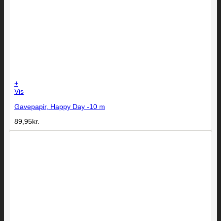
+
Vis
Gavepapir, Happy Day -10 m
89,95
kr.