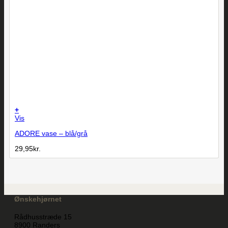
+
Vis
ADORE vase – blå/grå
29,95
kr.
Ønskehjørnet
Rådhusstræde 15
8900 Randers