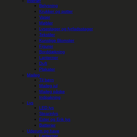
Interiør
Belysning
Krukker og potter
Vaser
Møbler
Lysestager og fyrfadsstager
Tekstiler
Kunstige Blomster
Figurer
Borddækning
Lanterner
Duft
Plakater
Maileg
Til børn
Maileg jul
Maileg påske
Indpakning
Lys
LED lys
Stearinlys
Ester og Erik lys
Batterier
Uderum og have
Lanterner