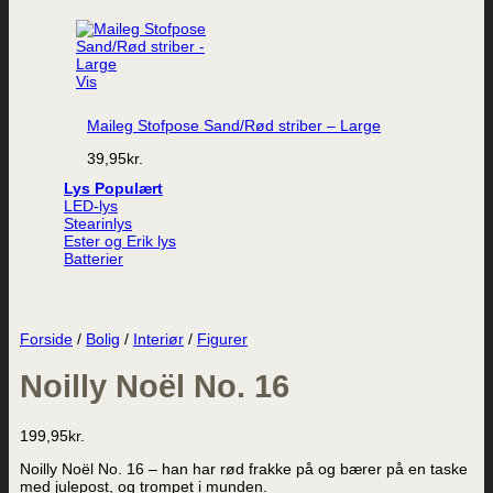
Vis
Maileg Stofpose Sand/Rød striber – Large
39,95
kr.
Lys
LED-lys
Stearinlys
Ester og Erik lys
Batterier
Forside
/
Bolig
/
Interiør
/
Figurer
Noilly Noël No. 16
199,95
kr.
Noilly Noël No. 16 – han har rød frakke på og bærer på en taske
med julepost, og trompet i munden.