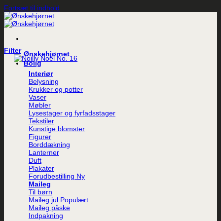
Fortsæt til indhold
Filter
Ønskehjørnet
Bolig
Interiør
Belysning
Krukker og potter
Vaser
Møbler
Lysestager og fyrfadsstager
Tekstiler
Kunstige blomster
Figurer
Borddækning
Lanterner
Duft
Plakater
Forudbestilling
Maileg
Til børn
Maileg jul
Maileg påske
Indpakning