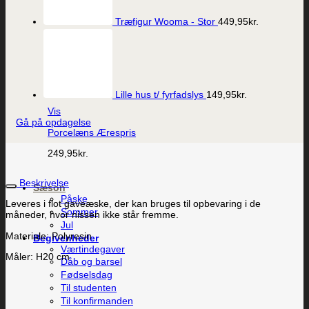
Træfigur Wooma - Stor
449,95
kr.
Lille hus t/ fyrfadslys
149,95
kr.
Vis
Gå på opdagelse
Porcelæns Ærespris
249,95
kr.
Beskrivelse
Sæson
Påske
Leveres i flot gaveæske, der kan bruges til opbevaring i de
Sommer
måneder, hvor nissen ikke står fremme.
Jul
Materiale: Polyresin
Begivenheder
Værtindegaver
Måler: H20 cm
Dåb og barsel
Fødselsdag
Til studenten
Til konfirmanden