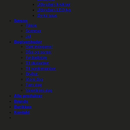
Udendørs krukker
Udendørs LED-lys
Øvrig have
Sæson
Påske
Sommer
Jul
Begivenheder
Værtindegaver
Dåb og barsel
Fødselsdag
Til studenten
Til konfirmanden
Bryllup
Mors dag
Fars dag
Valentines dag
Alle produkter
Brands
Butikken
Kontakt