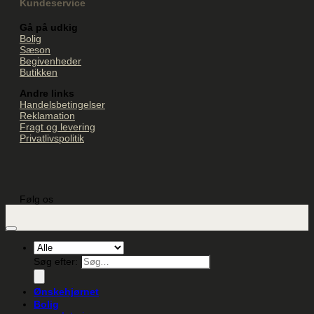
Kundeservice
Gå på udkig
Bolig
Sæson
Begivenheder
Butikken
Andre links
Handelsbetingelser
Reklamation
Fragt og levering
Privatlivspolitik
Følg os
Søg efter:
Ønskehjørnet
Bolig