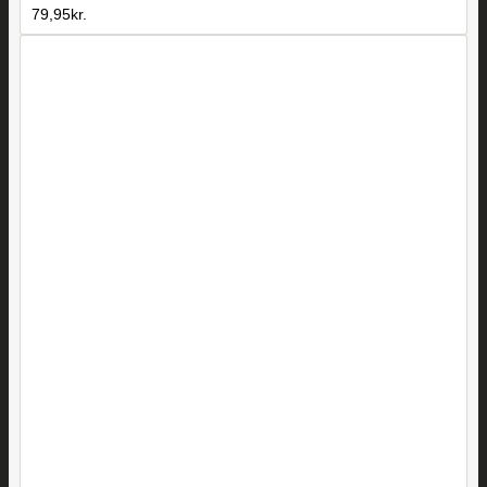
79,95
kr.