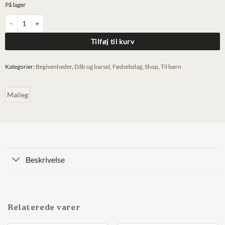
På lager
Min første teddy - Pudder antal
Tilføj til kurv
Kategorier:
Begivenheder
,
Dåb og barsel
,
Fødselsdag
,
Shop
,
Til børn
Maileg
Beskrivelse
Relaterede varer