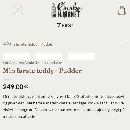
Fortsæt
til
indhold
Filter
Forside
/
Begivenheder
/
Fødselsdag
Min første teddy – Pudder
249,00
kr.
Den perfekte gave til enhver nyfødt baby. Stoffet er meget eksklusivt
og giver den lille bamse et sødt klassisk vintage-look. Klar til at blive
elsket i mange år. Du kan skrive barnets navn, dato, højde og vægt på
indersiden af æsken.