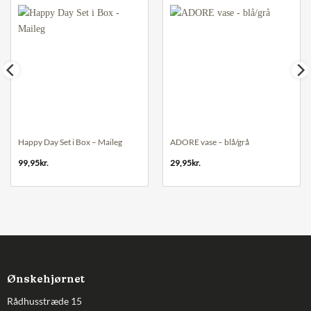
Happy Day Set i Box – Maileg
ADORE vase – blå/grå
99,95
kr.
29,95
kr.
Ønskehjørnet
Rådhusstræde 15