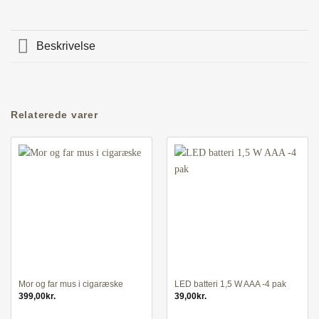
Beskrivelse
Relaterede varer
Mor og far mus i cigaræske
LED batteri 1,5 W AAA -4 pak
399,00
kr.
39,00
kr.