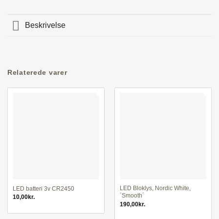
Beskrivelse
Relaterede varer
LED Bloklys, Nordic White,
LED batteri 3v CR2450
´Smooth´
10,00
kr.
190,00
kr.