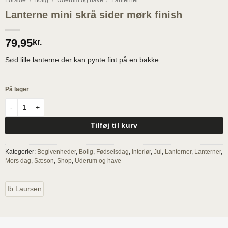
Forside
/
Bolig
/
Uderum og have
/
Lanterner
Lanterne mini skrå sider mørk finish
79,95
kr.
Sød lille lanterne der kan pynte fint på en bakke
På lager
Lanterne mini skrå sider mørk finish antal
Tilføj til kurv
Kategorier:
Begivenheder
,
Bolig
,
Fødselsdag
,
Interiør
,
Jul
,
Lanterner
,
Lanterner
,
Mors dag
,
Sæson
,
Shop
,
Uderum og have
Ib Laursen