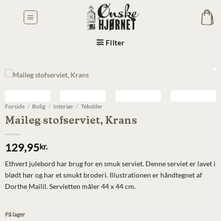
Fortsæt
til
indhold
Filter
Forside
/
Bolig
/
Interiør
/
Tekstiler
Maileg stofserviet, Krans
129,95
kr.
Ethvert julebord har brug for en smuk serviet. Denne serviet er lavet i
blødt hør og har et smukt broderi. Illustrationen er håndtegnet af
Dorthe Mailil. Servietten måler 44 x 44 cm.
På lager