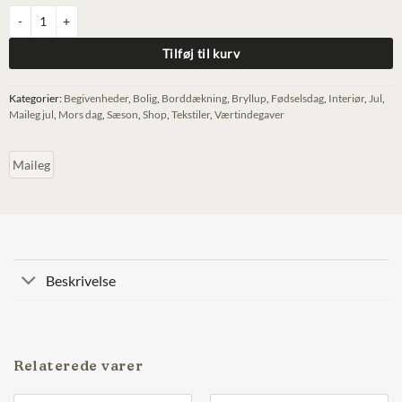
Maileg stofserviet, Krans antal
Tilføj til kurv
Kategorier:
Begivenheder
,
Bolig
,
Borddækning
,
Bryllup
,
Fødselsdag
,
Interiør
,
Jul
,
Maileg jul
,
Mors dag
,
Sæson
,
Shop
,
Tekstiler
,
Værtindegaver
Maileg
Beskrivelse
Relaterede varer