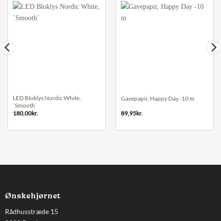
LED Bloklys Nordic White,
Gavepapir, Happy Day -10 m
´Smooth´
180,00
kr.
89,95
kr.
Ønskehjørnet
Rådhusstræde 15