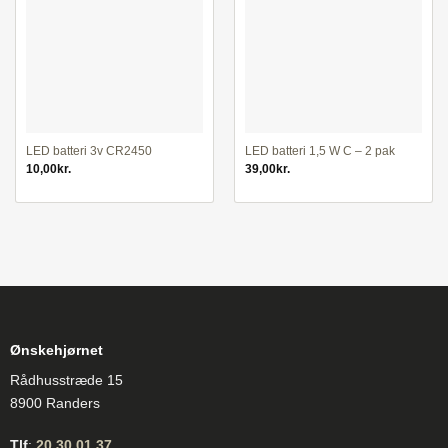
LED batteri 3v CR2450
LED batteri 1,5 W C – 2 pak
10,00
kr.
39,00
kr.
Ønskehjørnet
Rådhusstræde 15
8900 Randers
Tlf
:
20 30 01 37