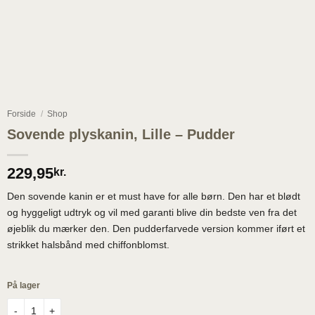
Forside
/
Shop
Sovende plyskanin, Lille – Pudder
229,95
kr.
Den sovende kanin er et must have for alle børn. Den har et blødt
og hyggeligt udtryk og vil med garanti blive din bedste ven fra det
øjeblik du mærker den. Den pudderfarvede version kommer iført et
strikket halsbånd med chiffonblomst.
På lager
Sovende plyskanin, Lille - Pudder antal