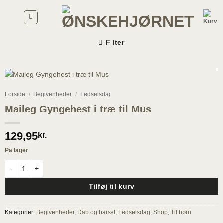
Fortsæt
til
indhold
Filter
Forside
/
Begivenheder
/
Fødselsdag
Maileg Gyngehest i træ til Mus
129,95
kr.
På lager
Maileg Gyngehest i træ til Mus antal
Tilføj til kurv
Kategorier:
Begivenheder
,
Dåb og barsel
,
Fødselsdag
,
Shop
,
Til børn