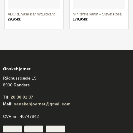
ADORE vase klar m/guldkant
Min første kanin – Støvet Rosa
29,95
kr.
179,95
kr.
Ønskehjørnet
Rådhusstræde 15
8900 Randers
Tlf
:
20 30 01 37
Mail
:
oenskehjoernet@gmail.com
CVR nr.: 40747842