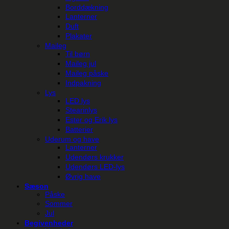
Borddækning
Lanterner
Duft
Plakater
Maileg
Til børn
Maileg jul
Maileg påske
Indpakning
Lys
LED lys
Stearinlys
Ester og Erik lys
Batterier
Uderum og have
Lanterner
Udendørs krukker
Udendørs LED-lys
Øvrig have
Sæson
Påske
Sommer
Jul
Begivenheder