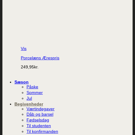
Vis
Porcelæns Ærespris
249,95
kr.
Sæson
Påske
Sommer
Jul
Begivenheder
Værtindegaver
Dåb og barsel
Fødselsdag
Til studenten
Til konfirmanden