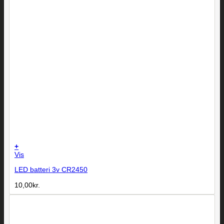
+
Vis
LED batteri 3v CR2450
10,00
kr.