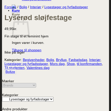
Forside
/
Bolig
/
Interiør
/
Lysestager og fyrfadsstager
Kurv
Lyserød sløjfestage
49,95
kr.
Fin stage til et feminint hjem
Ingen varer i kurven.
Tilbage til shoppen
Ikke på lager
Kategorier:
Begivenheder
,
Bolig
,
Bryllup
,
Fødselsdag
,
Interiør
,
Lysestager og fyrfadsstager
,
Mors dag
,
Shop
,
til konfirmanden
,
Til studenten
,
Valentines dag
Boltze
Mærker
Kategorier
Andre produkter