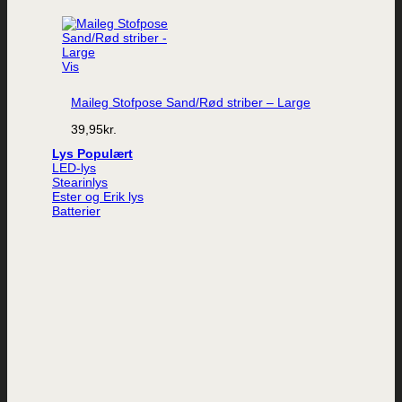
Vis
Maileg Stofpose Sand/Rød striber – Large
39,95
kr.
Lys
LED-lys
Stearinlys
Ester og Erik lys
Batterier