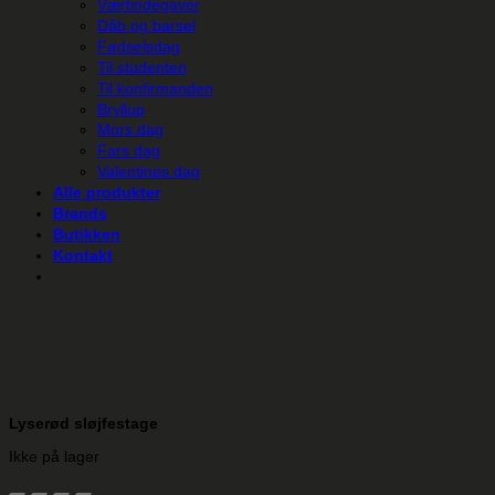
Værtindegaver
Dåb og barsel
Fødselsdag
Til studenten
Til konfirmanden
Bryllup
Mors dag
Fars dag
Valentines dag
Alle produkter
Brands
Butikken
Kontakt
Lyserød sløjfestage
Ikke på lager