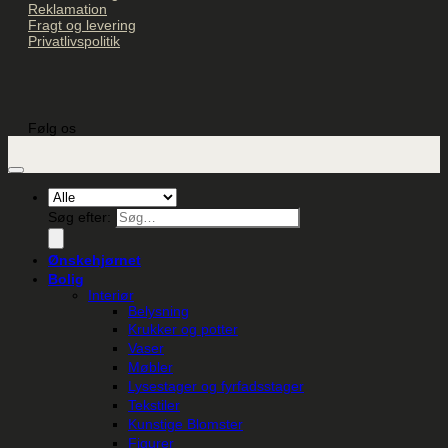
Reklamation
Fragt og levering
Privatlivspolitik
Følg os
Søg efter:
Ønskehjørnet
Bolig
Interiør
Belysning
Krukker og potter
Vaser
Møbler
Lysestager og fyrfadsstager
Tekstiler
Kunstige Blomster
Figurer