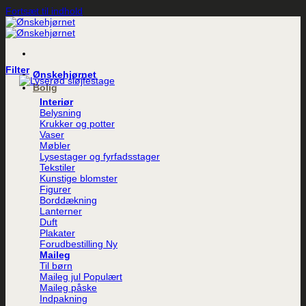
Fortsæt til indhold
Filter
Ønskehjørnet
Bolig
Interiør
Belysning
Krukker og potter
Vaser
Møbler
Lysestager og fyrfadsstager
Tekstiler
Kunstige blomster
Figurer
Borddækning
Lanterner
Duft
Plakater
Forudbestilling
Maileg
Til børn
Maileg jul
Maileg påske
Indpakning