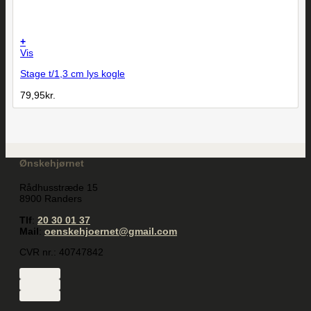
+
Vis
Stage t/1,3 cm lys kogle
79,95
kr.
Ønskehjørnet
Rådhusstræde 15
8900 Randers
Tlf
:
20 30 01 37
Mail
:
oenskehjoernet@gmail.com
CVR nr.: 40747842