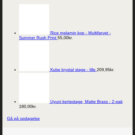
Rice melamin kop - Multifarvet -
Summer Rush Print
55,00
kr.
Kube krystal stage - lille
209,95
kr.
Uyuni kertestage, Matte Brass - 2-pak
180,00
kr.
Gå på opdagelse