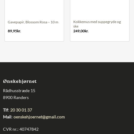
Kokkemus med suppegryde og
Gavepapir, Blossom Rosa – 10 m
ske
89,95
kr.
249,00
kr.
Ønskehjørnet
Rådhusstræde 15
8900 Randers
Tlf
:
20 30 01 37
Mail
:
oenskehjoernet@gmail.com
CVR nr.: 40747842