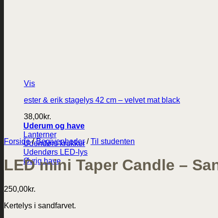
Vis
ester & erik stagelys 42 cm – velvet mat black
38,00
kr.
Uderum og have
Lanterner
Forside
/
Begivenheder
/
Til studenten
Udendørs krukker
Udendørs LED-lys
LED mini Taper Candle – San
Øvrig have
250,00
kr.
Kertelys i sandfarvet.