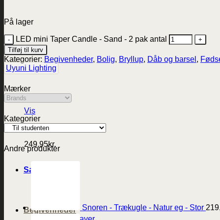
På lager
LED mini Taper Candle - Sand - 2 pak antal
Tilføj til kurv
Kategorier:
Begivenheder
,
Bolig
,
Bryllup
,
Dåb og barsel
,
Føds
Uyuni Lighting
Mærker
Vis
Kategorier
Porcelæns Ærespris
249,95
kr.
Andre produkter
Sæson
Påske
Sommer
Jul
Snoren - Trækugle - Natur eg - Stor
219
Begivenheder
Værtindegaver