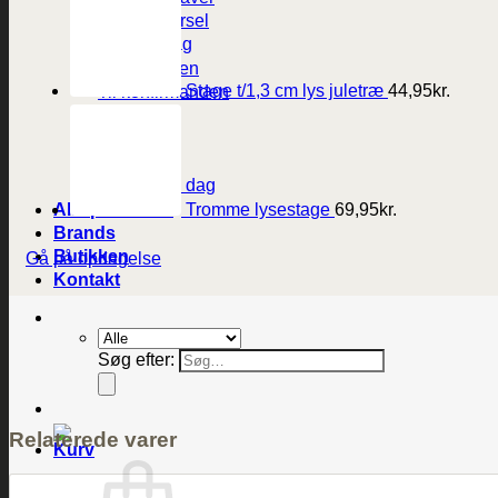
Dåb og barsel
Fødselsdag
Til studenten
Stage t/1,3 cm lys juletræ
44,95
kr.
Til konfirmanden
Bryllup
Mors dag
Fars dag
Valentines dag
Alle produkter
Tromme lysestage
69,95
kr.
Brands
Butikken
Gå på opdagelse
Kontakt
Søg efter:
Relaterede varer