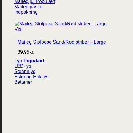
Maileg jul
Maileg påske
Indpakning
Vis
Maileg Stofpose Sand/Rød striber – Large
39,95
kr.
Lys
LED-lys
Stearinlys
Ester og Erik lys
Batterier