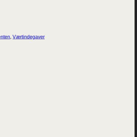
enten
,
Værtindegaver