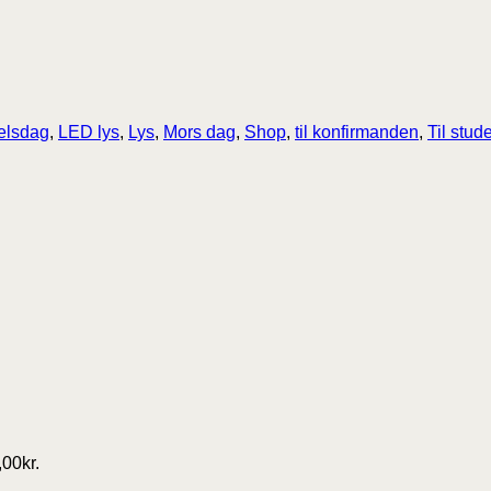
elsdag
,
LED lys
,
Lys
,
Mors dag
,
Shop
,
til konfirmanden
,
Til stud
,00
kr.