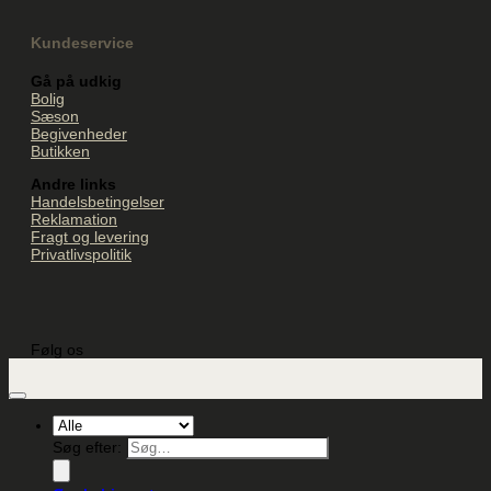
Kundeservice
Gå på udkig
Bolig
Sæson
Begivenheder
Butikken
Andre links
Handelsbetingelser
Reklamation
Fragt og levering
Privatlivspolitik
Følg os
Søg efter: