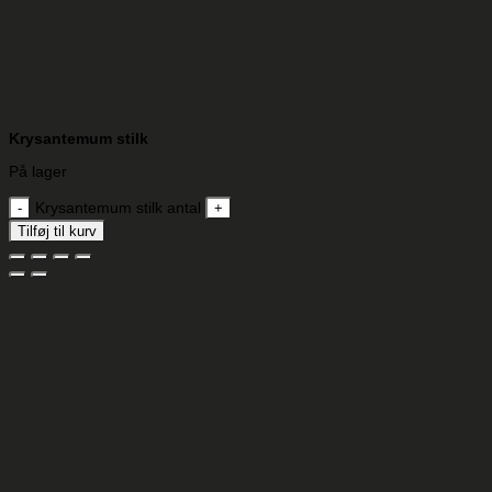
Krysantemum stilk
På lager
Krysantemum stilk antal
Tilføj til kurv