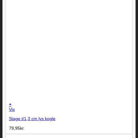
+
Vis
Stage t/1,3 cm lys kogle
79,95
kr.