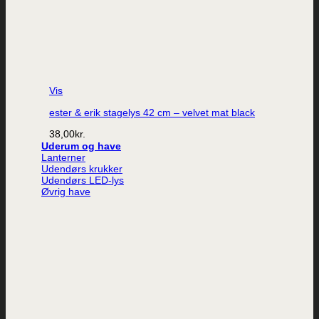
Vis
ester & erik stagelys 42 cm – velvet mat black
38,00
kr.
Uderum og have
Lanterner
Udendørs krukker
Udendørs LED-lys
Øvrig have