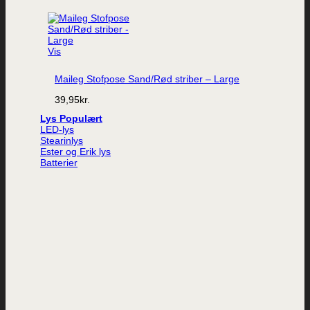
Vis
Maileg Stofpose Sand/Rød striber – Large
39,95
kr.
Lys
LED-lys
Stearinlys
Ester og Erik lys
Batterier