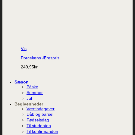
Vis
Porcelæns Ærespris
249,95
kr.
Sæson
Påske
Sommer
Jul
Begivenheder
Værtindegaver
Dåb og barsel
Fødselsdag
Til studenten
Til konfirmanden