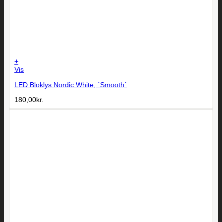
+
Vis
LED Bloklys Nordic White, ´Smooth´
180,00
kr.