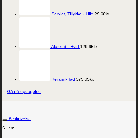
Serviet, Tillykke - Lille
29,00
kr.
Alunrod - Hvid
129,95
kr.
Keramik fad
379,95
kr.
Gå på opdagelse
Beskrivelse
61 cm