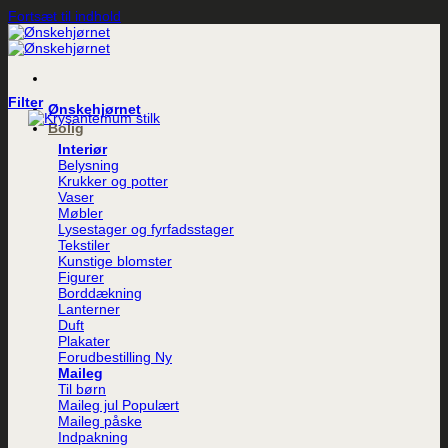
Fortsæt til indhold
Filter
Ønskehjørnet
Bolig
Interiør
Belysning
Krukker og potter
Vaser
Møbler
Lysestager og fyrfadsstager
Tekstiler
Kunstige blomster
Figurer
Borddækning
Lanterner
Duft
Plakater
Forudbestilling
Maileg
Til børn
Maileg jul
Maileg påske
Indpakning