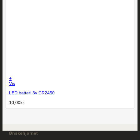
+
Vis
LED batteri 3v CR2450
10,00
kr.
Ønskehjørnet