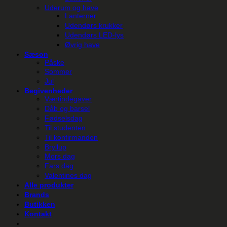
Uderum og have
Lanterner
Udendørs krukker
Udendørs LED-lys
Øvrig have
Sæson
Påske
Sommer
Jul
Begivenheder
Værtindegaver
Dåb og barsel
Fødselsdag
Til studenten
Til konfirmanden
Bryllup
Mors dag
Fars dag
Valentines dag
Alle produkter
Brands
Butikken
Kontakt