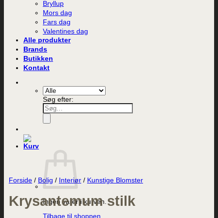
Bryllup
Mors dag
Fars dag
Valentines dag
Alle produkter
Brands
Butikken
Kontakt
Søg efter:
Forside
/
Bolig
/
Interiør
/
Kunstige Blomster
Krysantemum stilk
Ingen varer i kurven.
Tilbage til shoppen