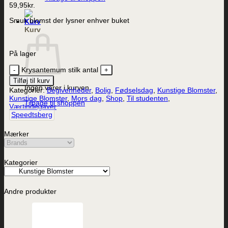
59,95
kr.
Smuk blomst der lysner enhver buket
Kurv
På lager
Krysantemum stilk antal
Tilføj til kurv
Ingen varer i kurven.
Kategorier:
Begivenheder
,
Bolig
,
Fødselsdag
,
Kunstige Blomster
,
Kunstige Blomster
,
Mors dag
,
Shop
,
Til studenten
,
Tilbage til shoppen
Værtindegaver
Speedtsberg
Mærker
Kategorier
Andre produkter