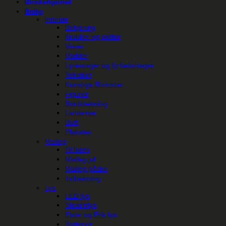
Ønskehjørnet
Bolig
Interiør
Belysning
Krukker og potter
Vaser
Møbler
Lysestager og fyrfadsstager
Tekstiler
Kunstige Blomster
Figurer
Borddækning
Lanterner
Duft
Plakater
Maileg
Til børn
Maileg jul
Maileg påske
Indpakning
Lys
LED lys
Stearinlys
Ester og Erik lys
Batterier