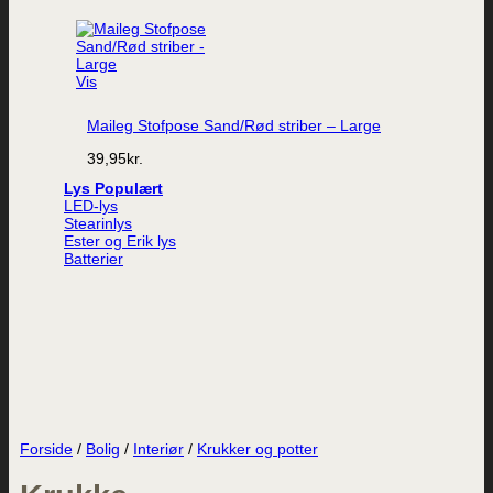
Vis
Maileg Stofpose Sand/Rød striber – Large
39,95
kr.
Lys
LED-lys
Stearinlys
Ester og Erik lys
Batterier
Forside
/
Bolig
/
Interiør
/
Krukker og potter