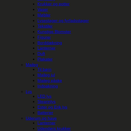
Krukker og potter
Vaser
Møbler
Lysestager og fyrfadsstager
Tekstiler
Kunstige Blomster
Figurer
Borddækning
Lanterner
Duft
Plakater
Maileg
Til børn
Maileg jul
Maileg påske
Indpakning
Lys
LED lys
Stearinlys
Ester og Erik lys
Batterier
Uderum og have
Lanterner
Udendørs krukker