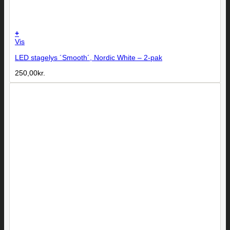
+
Vis
LED stagelys ´Smooth´, Nordic White – 2-pak
250,00
kr.