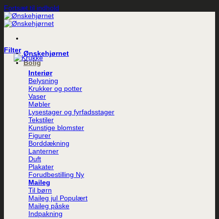
Fortsæt til indhold
Filter
Ønskehjørnet
Bolig
Interiør
Belysning
Krukker og potter
Vaser
Møbler
Lysestager og fyrfadsstager
Tekstiler
Kunstige blomster
Figurer
Borddækning
Lanterner
Duft
Plakater
Forudbestilling
Maileg
Til børn
Maileg jul
Maileg påske
Indpakning