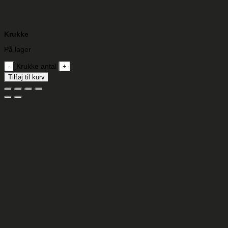
Krukke
På lager
Krukke antal
Tilføj til kurv