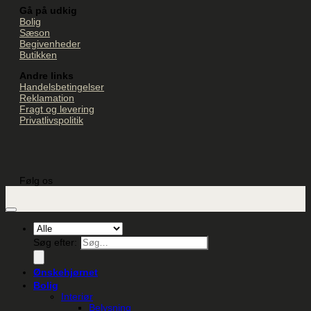
Gå på udkig
Bolig
Sæson
Begivenheder
Butikken
Andre links
Handelsbetingelser
Reklamation
Fragt og levering
Privatlivspolitik
Følg os
Søg efter:
Ønskehjørnet
Bolig
Interiør
Belysning