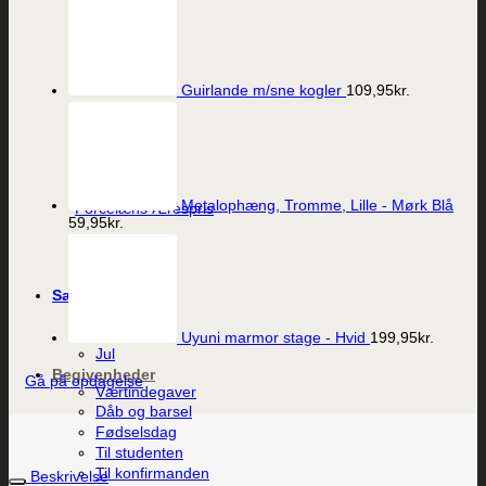
Guirlande m/sne kogler
109,95
kr.
Vis
Metalophæng, Tromme, Lille - Mørk Blå
Porcelæns Ærespris
59,95
kr.
249,95
kr.
Sæson
Påske
Sommer
Uyuni marmor stage - Hvid
199,95
kr.
Jul
Begivenheder
Gå på opdagelse
Værtindegaver
Dåb og barsel
Fødselsdag
Til studenten
Til konfirmanden
Beskrivelse