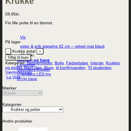
Krukke
59,95
kr.
Fin lille potte til en blomst.
Vis
På lager
ester & erik stagelys 42 cm – velvet mat black
Krukke antal
38,00
kr.
Tilføj til kurv
Uderum og have
Kategorier:
Begivenheder
,
Bolig
,
Fødselsdag
,
Interiør
,
Krukker
Lanterner
og potter
,
Mors dag
,
Shop
,
til konfirmanden
,
Til studenten
,
Udendørs krukker
Værtindegaver
Udendørs LED-lys
La Vida
Øvrig have
Mærker
Kategorier
Andre produkter