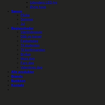
Udendørs LED-lys
Øvrig have
Sæson
Påske
Sommer
Jul
Begivenheder
Værtindegaver
Dåb og barsel
Fødselsdag
Til studenten
Til konfirmanden
Bryllup
Mors dag
Fars dag
Valentines dag
Alle produkter
Brands
Butikken
Kontakt