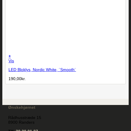
+
Vis
LED Bloklys, Nordic White, ´Smooth´
190,00
kr.
Ønskehjørnet
Rådhusstræde 15
8900 Randers