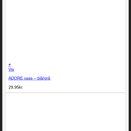
+
Vis
ADORE vase – blå/grå
29,95
kr.