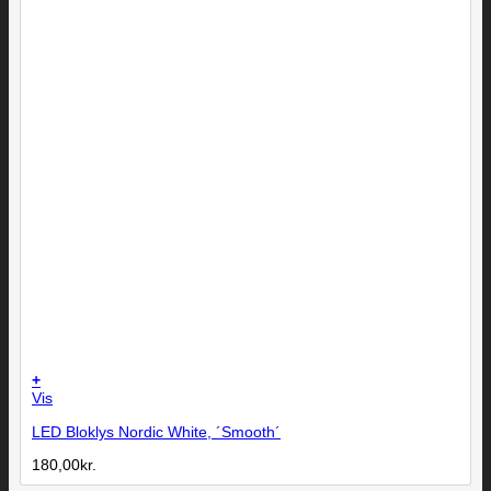
+
Vis
LED Bloklys Nordic White, ´Smooth´
180,00
kr.