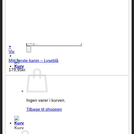
Alle produkter
Brands
Butikken
Kontakt
Søg efter:
+
Vis
Min første kanin – Lyseblå
179,95
kr.
Ingen varer i kurven.
Tilbage til shoppen
Kurv