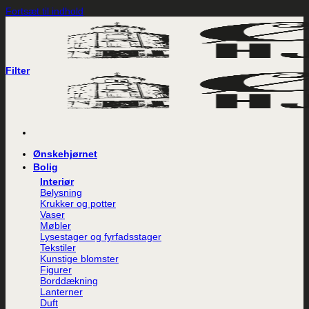
Fortsæt til indhold
Filter
Ønskehjørnet
Bolig
Interiør
Belysning
Krukker og potter
Vaser
Møbler
Lysestager og fyrfadsstager
Tekstiler
Kunstige blomster
Figurer
Borddækning
Lanterner
Duft