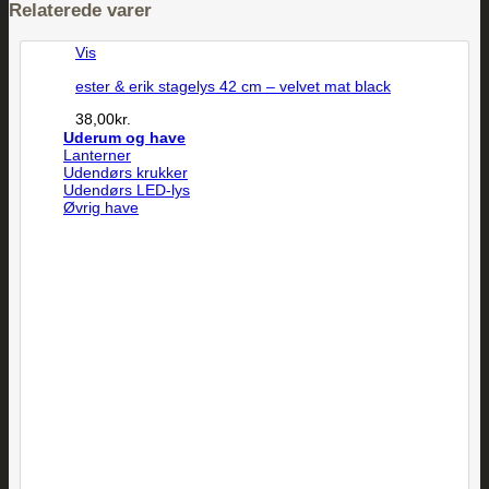
Relaterede varer
Vis
ester & erik stagelys 42 cm – velvet mat black
38,00
kr.
Uderum og have
Lanterner
Udendørs krukker
Udendørs LED-lys
Øvrig have