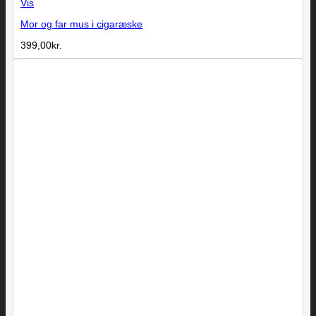
Vis
Mor og far mus i cigaræske
399,00
kr.