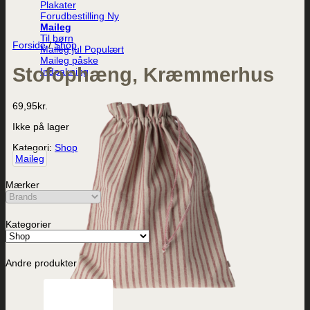
Plakater
Forudbestilling
Maileg
Til børn
Forside
/
Shop
Maileg jul
Maileg påske
Stofophæng, Kræmmerhus
Indpakning
69,95
kr.
Ikke på lager
Kategori:
Shop
Maileg
Mærker
Kategorier
Andre produkter
Vis