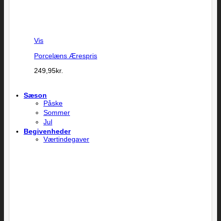
Vis
Porcelæns Ærespris
249,95
kr.
Sæson
Påske
Sommer
Jul
Begivenheder
Værtindegaver
Dåb og barsel
Fødselsdag
Til studenten
Til konfirmanden
Bryllup
Mors dag
Fars dag
Valentines dag