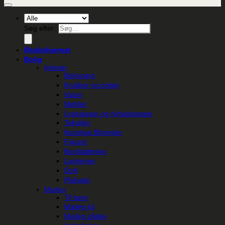
Søg efter:
Ønskehjørnet
Bolig
Interiør
Belysning
Krukker og potter
Vaser
Møbler
Lysestager og fyrfadsstager
Tekstiler
Kunstige Blomster
Figurer
Borddækning
Lanterner
Duft
Plakater
Maileg
Til børn
Maileg jul
Maileg påske