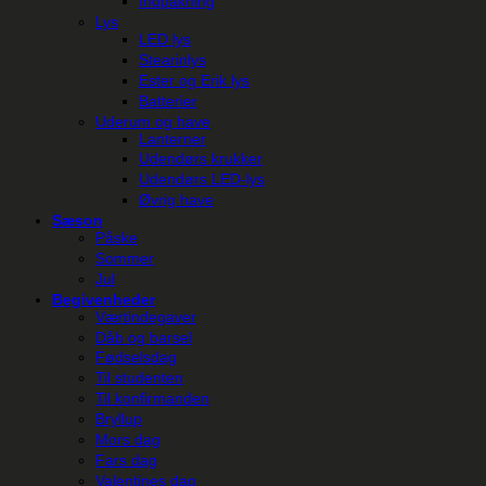
Indpakning
Lys
LED lys
Stearinlys
Ester og Erik lys
Batterier
Uderum og have
Lanterner
Udendørs krukker
Udendørs LED-lys
Øvrig have
Sæson
Påske
Sommer
Jul
Begivenheder
Værtindegaver
Dåb og barsel
Fødselsdag
Til studenten
Til konfirmanden
Bryllup
Mors dag
Fars dag
Valentines dag