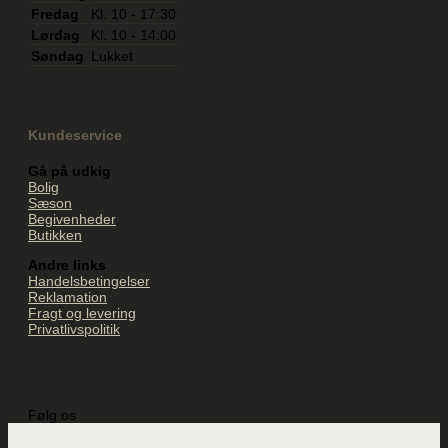
Fredag
Kl. 10 - 17:30
Lørdag
Kl. 10 - 14:00
Søndag
Lukket
Kundeservice
Gå på udkig
Bolig
Sæson
Begivenheder
Butikken
Andre links
Handelsbetingelser
Reklamation
Fragt og levering
Privatlivspolitik
Følg os