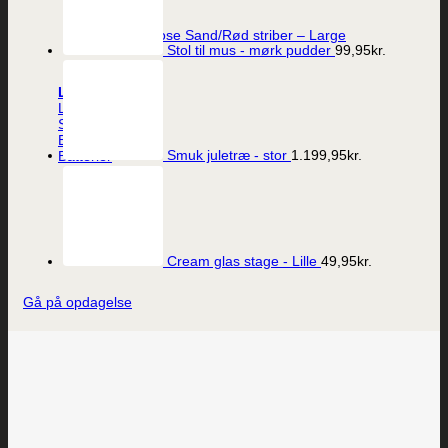
Maileg Stofpose Sand/Rød striber – Large
Stol til mus - mørk pudder
99,95
kr.
39,95
kr.
Lys
LED-lys
Stearinlys
Ester og Erik lys
Smuk juletræ - stor
1.199,95
kr.
Batterier
Cream glas stage - Lille
49,95
kr.
Gå på opdagelse