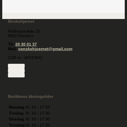
Ønskehjørnet
Rådhusstræde 15
8900 Randers
Tlf
:
20 30 01 37
Mail
:
oenskehjoernet@gmail.com
CVR nr.: 40747842
Butikkens åbningstider
Mandag
Kl. 10 - 17:30
Tirsdag
Kl. 10 - 17:30
Onsdag
Kl. 10 - 17:30
Torsdag
Kl. 10 - 17:30