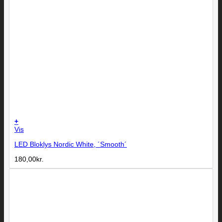
+
Vis
LED Bloklys Nordic White, ´Smooth´
180,00
kr.