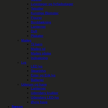
Lysestager og fyrfadsstager
Tekstiler
Kunstige Blomster
Figurer
Borddækning
Lanterner
Duft
Plakater
Maileg
Til børn
Maileg jul
Maileg påske
Indpakning
Lys
LED lys
Stearinlys
Ester og Erik lys
Batterier
Uderum og have
Lanterner
Udendørs krukker
Udendørs LED-lys
Øvrig have
Sæson