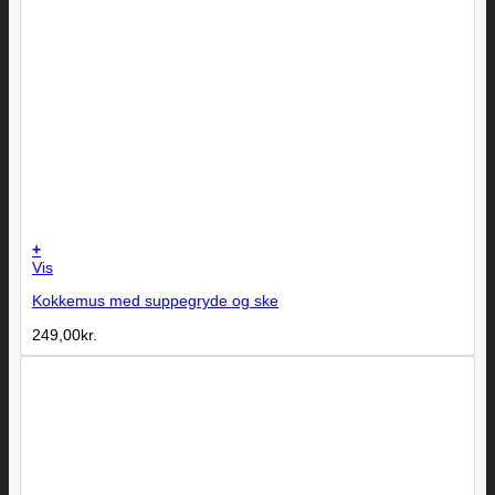
+
Vis
Kokkemus med suppegryde og ske
249,00
kr.