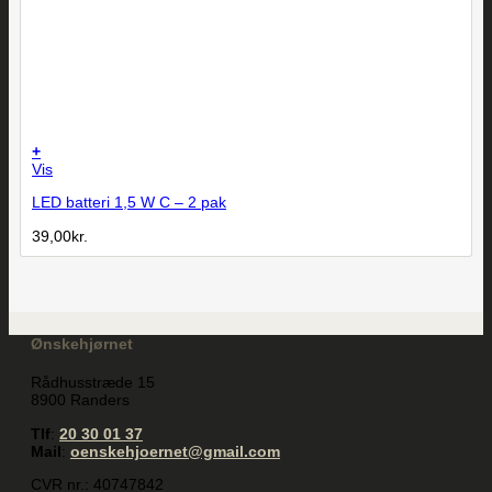
+
Vis
LED batteri 1,5 W C – 2 pak
39,00
kr.
Ønskehjørnet
Rådhusstræde 15
8900 Randers
Tlf
:
20 30 01 37
Mail
:
oenskehjoernet@gmail.com
CVR nr.: 40747842