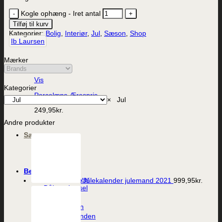
Kogle ophæng - Iret antal
Tilføj til kurv
Kategorier:
Bolig
,
Interiør
,
Jul
,
Sæson
,
Shop
Ib Laursen
Mærker
Vis
Kategorier
Porcelæns Ærespris
×
Jul
249,95
kr.
Andre produkter
Sæson
Påske
Sommer
Jul
Begivenheder
Værtindegaver
Julekalender julemand 2021
999,95
kr.
Dåb og barsel
Fødselsdag
Til studenten
Til konfirmanden