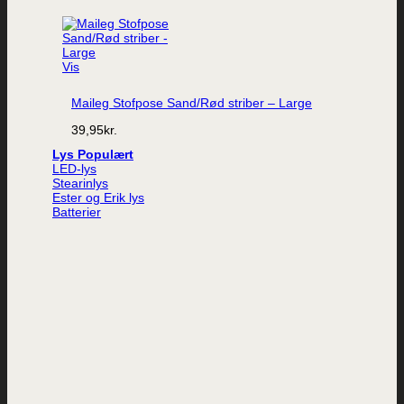
Vis
Maileg Stofpose Sand/Rød striber – Large
39,95
kr.
Lys
LED-lys
Stearinlys
Ester og Erik lys
Batterier