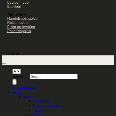
Begivenheder
Butikken
Andre links
Handelsbetingelser
Reklamation
Fragt og levering
Privatlivspolitik
Følg os
Søg efter:
Ønskehjørnet
Bolig
Interiør
Belysning
Krukker og potter
Vaser
Møbler