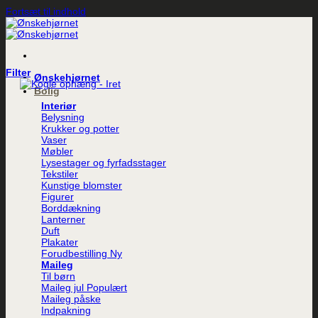
Fortsæt til indhold
Filter
Ønskehjørnet
Bolig
Interiør
Belysning
Krukker og potter
Vaser
Møbler
Lysestager og fyrfadsstager
Tekstiler
Kunstige blomster
Figurer
Borddækning
Lanterner
Duft
Plakater
Forudbestilling
Maileg
Til børn
Maileg jul
Maileg påske
Indpakning