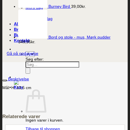
Bryllup
Burney Bird
39,00
kr.
Mors dag
Fars dag
Valentines dag
Alle produkter
Brands
Butikken
Bord og stole - mus, Mørk pudder
Kontakt
349,95
kr.
Gå på opdagelse
Søg efter:
Beskrivelse
Mål: H: 13,5 cm
Relaterede varer
Ingen varer i kurven.
Tilbage til shoppen