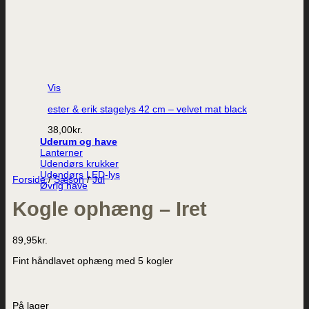
Vis
ester & erik stagelys 42 cm – velvet mat black
38,00
kr.
Uderum og have
Lanterner
Udendørs krukker
Udendørs LED-lys
Forside
/
Sæson
/
Jul
Øvrig have
Kogle ophæng – Iret
89,95
kr.
Fint håndlavet ophæng med 5 kogler
På lager