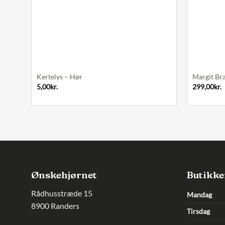
+
+
Kertelys – Hør
Margit Bra
5,00
kr.
299,00
kr.
Ønskehjørnet
Butikke
Rådhusstræde 15
Mandag
8900 Randers
Tirsdag