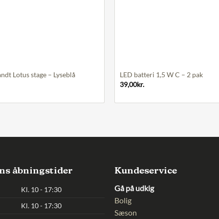
+
ndt Lotus stage – Lyseblå
LED batteri 1,5 W C – 2 pak
39,00
kr.
ns åbningstider
Kundeservice
Gå på udkig
Kl. 10 - 17:30
Bolig
Kl. 10 - 17:30
Sæson