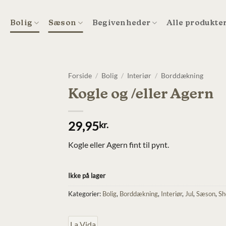
t
Bolig
Sæson
Begivenheder
Alle produkte
Forside
/
Bolig
/
Interiør
/
Borddækning
Kogle og /eller Agern
29,95
kr.
Kogle eller Agern fint til pynt.
Ikke på lager
Kategorier:
Bolig
,
Borddækning
,
Interiør
,
Jul
,
Sæson
,
Sh
La Vida