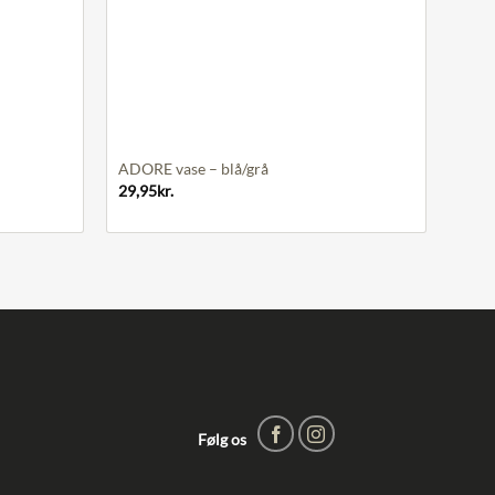
+
ADORE vase – blå/grå
29,95
kr.
Følg os