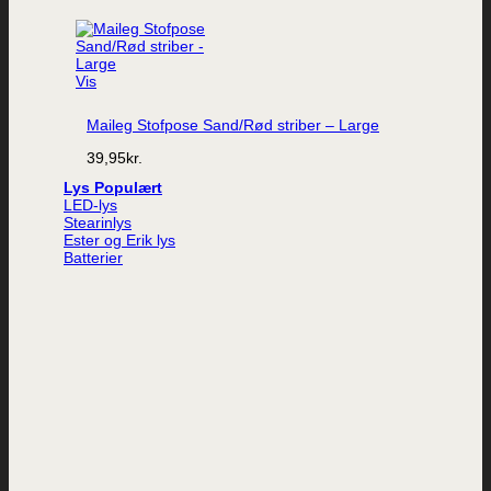
Vis
Maileg Stofpose Sand/Rød striber – Large
39,95
kr.
Lys
LED-lys
Stearinlys
Ester og Erik lys
Batterier