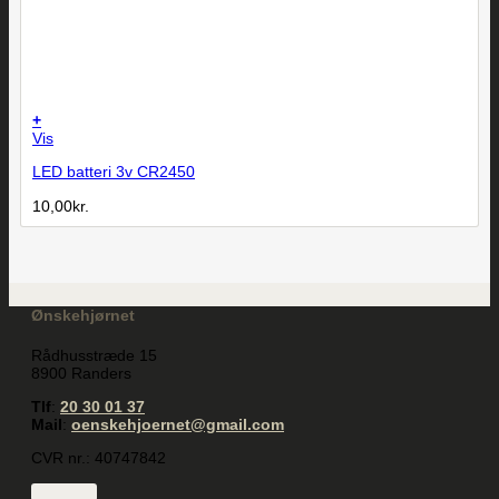
+
Vis
LED batteri 3v CR2450
10,00
kr.
Ønskehjørnet
Rådhusstræde 15
8900 Randers
Tlf
:
20 30 01 37
Mail
:
oenskehjoernet@gmail.com
CVR nr.: 40747842