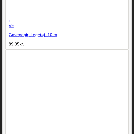
+
Vis
Gavepapir, Legetøj -10 m
89,95
kr.