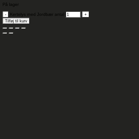
På lager
Kertelys med Jordbær antal
Tilføj til kurv