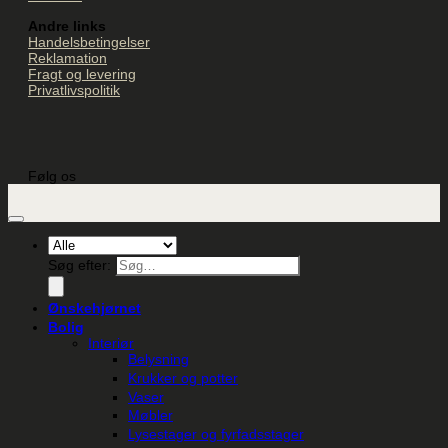
Andre links
Handelsbetingelser
Reklamation
Fragt og levering
Privatlivspolitik
Følg os
Søg efter:
Ønskehjørnet
Bolig
Interiør
Belysning
Krukker og potter
Vaser
Møbler
Lysestager og fyrfadsstager