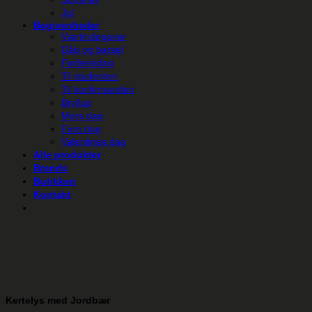
Jul
Begivenheder
Værtindegaver
Dåb og barsel
Fødselsdag
Til studenten
Til konfirmanden
Bryllup
Mors dag
Fars dag
Valentines dag
Alle produkter
Brands
Butikken
Kontakt
Kertelys med Jordbær