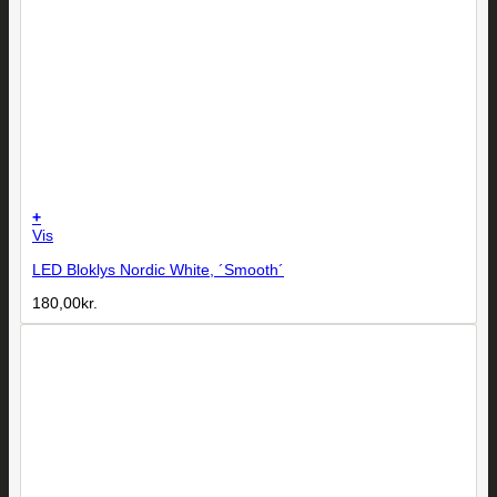
+
Vis
LED Bloklys Nordic White, ´Smooth´
180,00
kr.