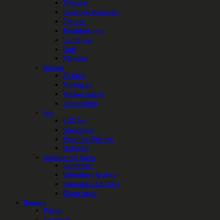
Tekstiler
Kunstige Blomster
Figurer
Borddækning
Lanterner
Duft
Plakater
Maileg
Til børn
Maileg jul
Maileg påske
Indpakning
Lys
LED lys
Stearinlys
Ester og Erik lys
Batterier
Uderum og have
Lanterner
Udendørs krukker
Udendørs LED-lys
Øvrig have
Sæson
Påske
Sommer