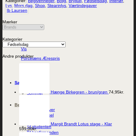
Kategorier:
Begivenheder
,
Bolig
,
Bryllup
,
Fødselsdag
,
Interiør
,
Lys
,
Mors dag
,
Shop
,
Stearinlys
,
Værtindegaver
Ib Laursen
Mærker
Kategorier
Vis
Andre produkter
Porcelæns Ærespris
249,95
kr.
Sæson
Påske
Hænge Birkegren - brun/grøn
74,95
kr.
Sommer
Jul
Begivenheder
Værtindegaver
Dåb og barsel
Fødselsdag
Margit Brandt Lotus stage - Klar
Til studenten
599,00
kr.
Til konfirmanden