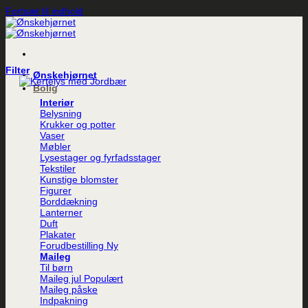
Fortsæt til indhold
Filter
Ønskehjørnet
Bolig
Interiør
Belysning
Krukker og potter
Vaser
Møbler
Lysestager og fyrfadsstager
Tekstiler
Kunstige blomster
Figurer
Borddækning
Lanterner
Duft
Plakater
Forudbestilling
Maileg
Til børn
Maileg jul
Maileg påske
Indpakning