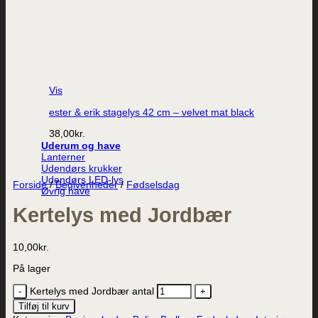
Vis
ester & erik stagelys 42 cm – velvet mat black
38,00
kr.
Uderum og have
Lanterner
Udendørs krukker
Udendørs LED-lys
Forside
/
Begivenheder
/
Fødselsdag
Øvrig have
Kertelys med Jordbær
10,00
kr.
På lager
Kertelys med Jordbær antal
Tilføj til kurv