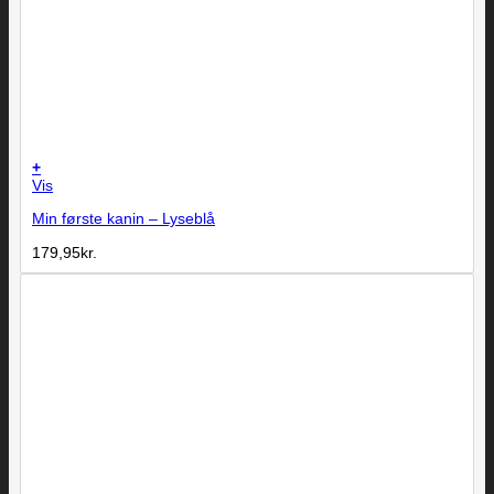
+
Vis
Min første kanin – Lyseblå
179,95
kr.