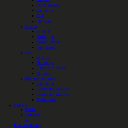
Borddækning
Lanterner
Duft
Plakater
Maileg
Til børn
Maileg jul
Maileg påske
Indpakning
Lys
LED lys
Stearinlys
Ester og Erik lys
Batterier
Uderum og have
Lanterner
Udendørs krukker
Udendørs LED-lys
Øvrig have
Sæson
Påske
Sommer
Jul
Begivenheder