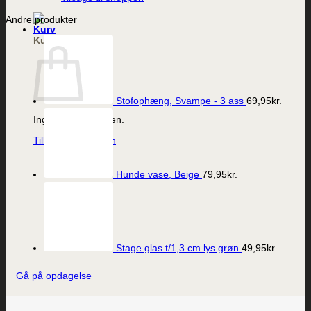
Andre produkter
Kurv
Stofophæng, Svampe - 3 ass
69,95
kr.
Ingen varer i kurven.
Tilbage til shoppen
Hunde vase, Beige
79,95
kr.
Stage glas t/1,3 cm lys grøn
49,95
kr.
Gå på opdagelse