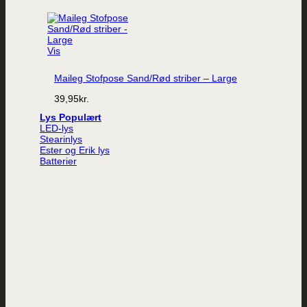
Vis
Maileg Stofpose Sand/Rød striber – Large
39,95
kr.
Lys
LED-lys
Stearinlys
Ester og Erik lys
Batterier