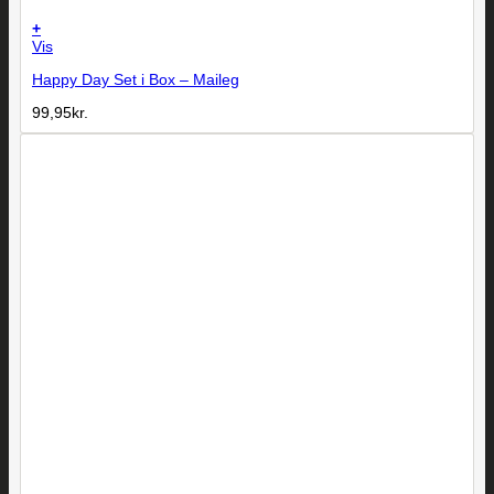
+
Vis
Happy Day Set i Box – Maileg
99,95
kr.