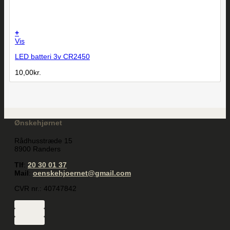
+
Vis
LED batteri 3v CR2450
10,00
kr.
Ønskehjørnet
Rådhusstræde 15
8900 Randers
Tlf
:
20 30 01 37
Mail
:
oenskehjoernet@gmail.com
CVR nr.: 40747842