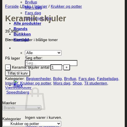
Bryllup
Forside
/
Bolig
/
Interiør
/
Krukker og potter
Mors dag
Fars dag
Keramik skjuler
Valentines dag
Alle produkter
Brands
39,95
kr.
Butikken
Kontakt
Blomsterskjuler i blålige toner
Søg efter:
På lager
Keramik skjuler antal
Tilføj til kurv
Kategorier:
Begivenheder
,
Bolig
,
Bryllup
,
Fars dag
,
Fødselsdag
,
Interiør
,
Krukker og potter
,
Mors dag
,
Shop
,
Til studenten
,
Værtindegaver
Speedtsberg
Mærker
Ingen varer i kurven.
Kategorier
Tilbage til shoppen