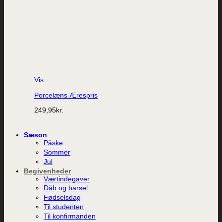
Vis
Porcelæns Ærespris
249,95
kr.
Sæson
Påske
Sommer
Jul
Begivenheder
Værtindegaver
Dåb og barsel
Fødselsdag
Til studenten
Til konfirmanden