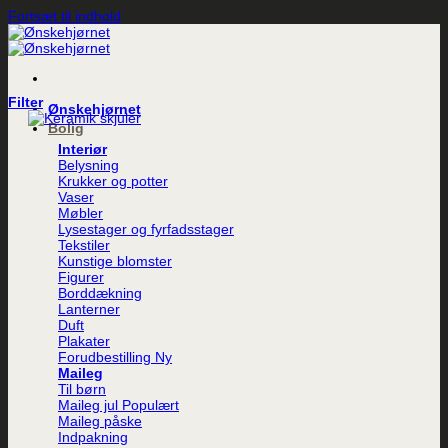
Fortsæt til indhold
Filter
Ønskehjørnet
Bolig
Interiør
Belysning
Krukker og potter
Vaser
Møbler
Lysestager og fyrfadsstager
Tekstiler
Kunstige blomster
Figurer
Borddækning
Lanterner
Duft
Plakater
Forudbestilling
Maileg
Til børn
Maileg jul
Maileg påske
Indpakning