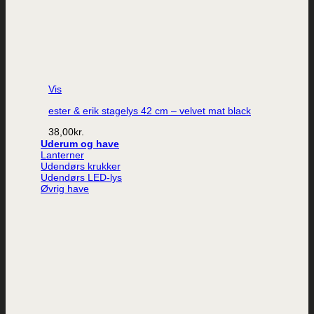
Vis
ester & erik stagelys 42 cm – velvet mat black
38,00
kr.
Uderum og have
Lanterner
Udendørs krukker
Udendørs LED-lys
Øvrig have