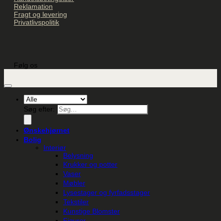
Reklamation
Fragt og levering
Privatlivspolitik
Følg os
Søg efter:
Ønskehjørnet
Bolig
Interiør
Belysning
Krukker og potter
Vaser
Møbler
Lysestager og fyrfadsstager
Tekstiler
Kunstige Blomster
Figurer