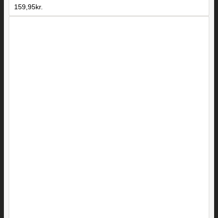
159,95
kr.