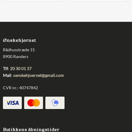
Ønskehjørnet
Rådhusstræde 15
8900 Randers
Tlf
:
20 30 01 37
Mail
:
oenskehjoernet@gmail.com
CVR nr.: 40747842
Butikkens åbningstider