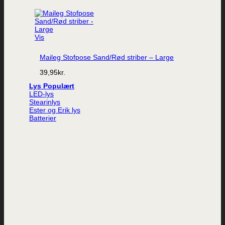
Vis
Maileg Stofpose Sand/Rød striber – Large
39,95
kr.
Lys
LED-lys
Stearinlys
Ester og Erik lys
Batterier