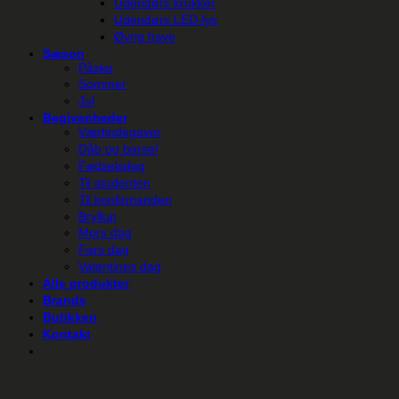
Udendørs krukker
Udendørs LED-lys
Øvrig have
Sæson
Påske
Sommer
Jul
Begivenheder
Værtindegaver
Dåb og barsel
Fødselsdag
Til studenten
Til konfirmanden
Bryllup
Mors dag
Fars dag
Valentines dag
Alle produkter
Brands
Butikken
Kontakt