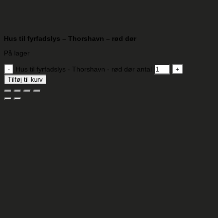
Hus til fyrfadslys – Thorshavn – rød dør
På lager
Hus til fyrfadslys - Thorshavn - rød dør antal
Tilføj til kurv