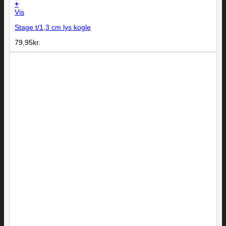
+
Vis
Stage t/1,3 cm lys kogle
79,95
kr.