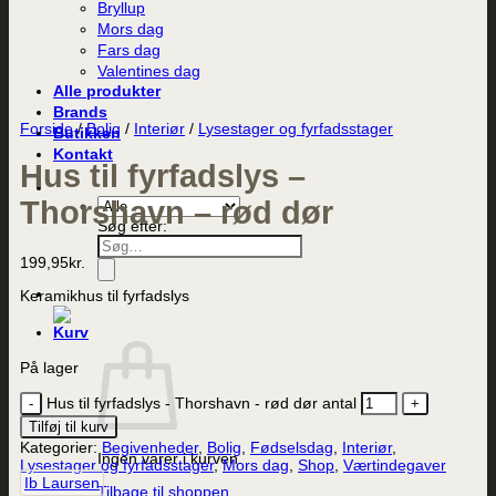
Bryllup
Mors dag
Fars dag
Valentines dag
Alle produkter
Brands
Forside
/
Bolig
/
Interiør
/
Lysestager og fyrfadsstager
Butikken
Kontakt
Hus til fyrfadslys –
Thorshavn – rød dør
Søg efter:
199,95
kr.
Keramikhus til fyrfadslys
På lager
Hus til fyrfadslys - Thorshavn - rød dør antal
Tilføj til kurv
Kategorier:
Begivenheder
,
Bolig
,
Fødselsdag
,
Interiør
,
Ingen varer i kurven.
Lysestager og fyrfadsstager
,
Mors dag
,
Shop
,
Værtindegaver
Ib Laursen
Tilbage til shoppen