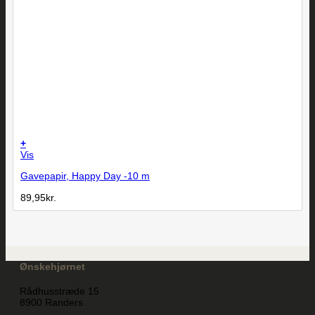
+
Vis
Gavepapir, Happy Day -10 m
89,95
kr.
Ønskehjørnet
Rådhusstræde 15
8900 Randers