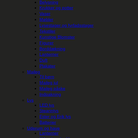
Belysning
Krukker og potter
Vaser
Møbler
Lysestager og fyrfadsstager
Tekstiler
Kunstige Blomster
Figurer
Borddækning
Lanterner
Duft
Plakater
Maileg
Til børn
Maileg jul
Maileg påske
Indpakning
Lys
LED lys
Stearinlys
Ester og Erik lys
Batterier
Uderum og have
Lanterner