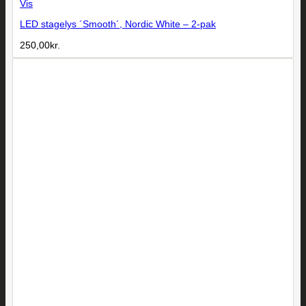
Vis
LED stagelys ´Smooth´, Nordic White – 2-pak
250,00
kr.