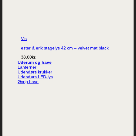
Vis
ester & erik stagelys 42 cm – velvet mat black
38,00
kr.
Uderum og have
Lanterner
Udendørs krukker
Udendørs LED-lys
Øvrig have