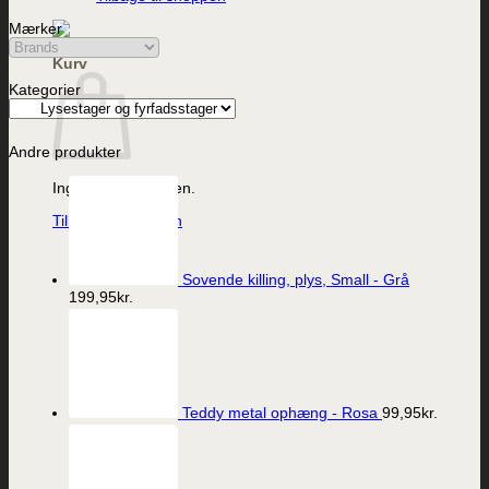
Mærker
Kurv
Kategorier
Andre produkter
Ingen varer i kurven.
Tilbage til shoppen
Sovende killing, plys, Small - Grå
199,95
kr.
Teddy metal ophæng - Rosa
99,95
kr.