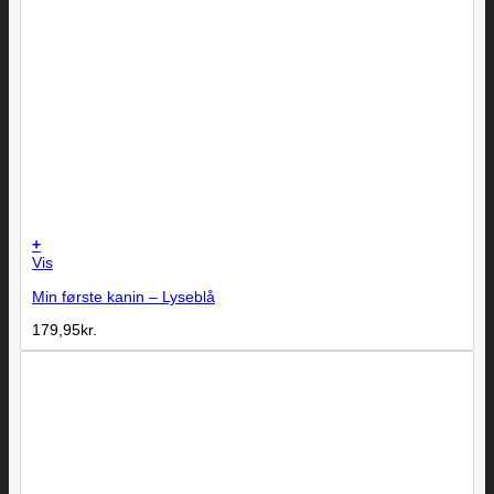
+
Vis
Min første kanin – Lyseblå
179,95
kr.