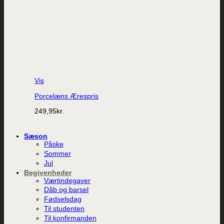
Vis
Porcelæns Ærespris
249,95
kr.
Sæson
Påske
Sommer
Jul
Begivenheder
Værtindegaver
Dåb og barsel
Fødselsdag
Til studenten
Til konfirmanden