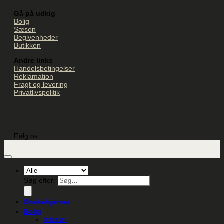
Gå på udkig
Bolig
Sæson
Begivenheder
Butikken
Andre links
Handelsbetingelser
Reklamation
Fragt og levering
Privatlivspolitik
Følg os
Søg efter:
Ønskehjørnet
Bolig
Interiør