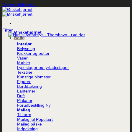
Fortsæt til indhold
Filter
Ønskehjørnet
Bolig
Interiør
Belysning
Krukker og potter
Vaser
Møbler
Lysestager og fyrfadsstager
Tekstiler
Kunstige blomster
Figurer
Borddækning
Lanterner
Duft
Plakater
Forudbestilling
Maileg
Til børn
Maileg jul
Maileg påske
Indpakning