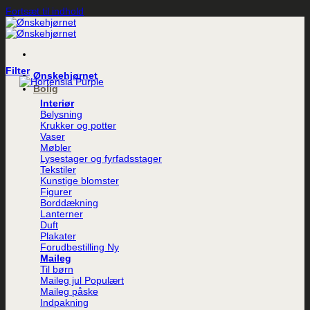
Fortsæt til indhold
Filter
Ønskehjørnet
Bolig
Interiør
Belysning
Krukker og potter
Vaser
Møbler
Lysestager og fyrfadsstager
Tekstiler
Kunstige blomster
Figurer
Borddækning
Lanterner
Duft
Plakater
Forudbestilling
Maileg
Til børn
Maileg jul
Maileg påske
Indpakning