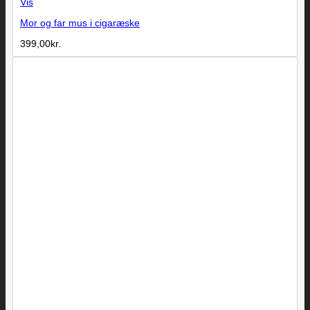
Vis
Mor og far mus i cigaræske
399,00
kr.