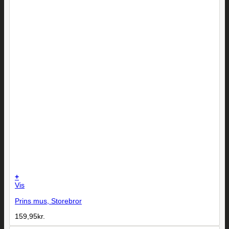
+
Vis
Prins mus, Storebror
159,95
kr.