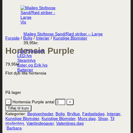
Vis
Maileg Stofpose Sand/Rød striber – Large
Forside
/
Bolig
/
Interiør
/
Kunstige Blomster
39,95
kr.
Hortensia Purple
Lys
LED-lys
Stearinlys
79,95
kr.
Ester og Erik lys
Batterier
Flot dyb lilla hortensia
På lager
Hortensia Purple antal
Tilføj til kurv
Kategorier:
Begivenheder
,
Bolig
,
Bryllup
,
Fødselsdag
,
Interiør
,
Kunstige Blomster
,
Kunstige Blomster
,
Mors dag
,
Shop
,
Til
studenten
,
Værtindegaver
,
Valentines dag
Barbara