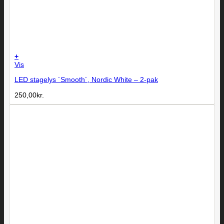
+
Vis
LED stagelys ´Smooth´, Nordic White – 2-pak
250,00
kr.