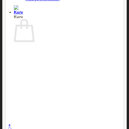
Kurv
Ingen varer i kurven.
Tilbage til shoppen
+