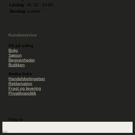
Lørdag
Kl. 10 - 14:00
Søndag
Lukket
Kundeservice
Gå på udkig
Bolig
Sæson
Begivenheder
Butikken
Andre links
Handelsbetingelser
Reklamation
Fragt og levering
Privatlivspolitik
Følg os