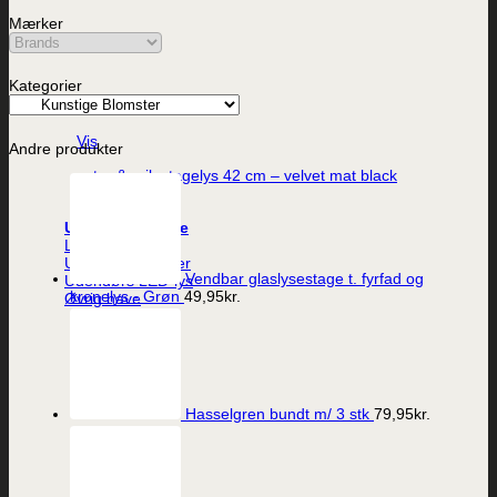
Mærker
Kategorier
Vis
Andre produkter
ester & erik stagelys 42 cm – velvet mat black
38,00
kr.
Uderum og have
Lanterner
Udendørs krukker
Vendbar glaslysestage t. fyrfad og
Udendørs LED-lys
kronelys - Grøn
49,95
kr.
Øvrig have
Hasselgren bundt m/ 3 stk
79,95
kr.