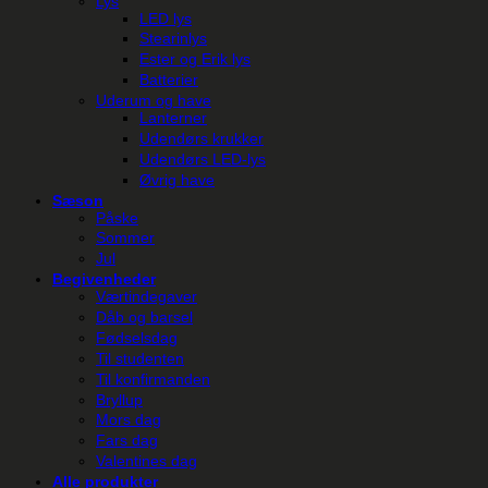
Lys
LED lys
Stearinlys
Ester og Erik lys
Batterier
Uderum og have
Lanterner
Udendørs krukker
Udendørs LED-lys
Øvrig have
Sæson
Påske
Sommer
Jul
Begivenheder
Værtindegaver
Dåb og barsel
Fødselsdag
Til studenten
Til konfirmanden
Bryllup
Mors dag
Fars dag
Valentines dag
Alle produkter