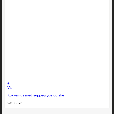
+
Vis
Kokkemus med suppegryde og ske
249,00
kr.