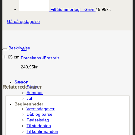
Filt Sommerfugl - Grøn
45,95
kr.
Gå på opdagelse
Beskrivelse
Vis
H: 65 cm
Porcelæns Ærespris
249,95
kr.
Sæson
Relaterede varer
Påske
Sommer
Jul
Begivenheder
Værtindegaver
Dåb og barsel
Fødselsdag
Til studenten
Til konfirmanden