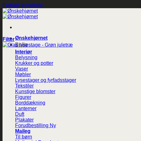
Fortsæt til indhold
Ønskehjørnet
Filter
Bolig
Interiør
Belysning
Krukker og potter
Vaser
Møbler
Lysestager og fyrfadsstager
Tekstiler
Kunstige blomster
Figurer
Borddækning
Lanterner
Duft
Plakater
Forudbestilling
Maileg
Til børn