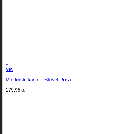
+
Vis
Min første kanin – Støvet Rosa
179,95
kr.