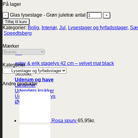
På lager
Glas lysestage - Grøn juletræ antal
Tilføj til kurv
Kategorier:
Bolig
,
Interiør
,
Jul
,
Lysestager og fyrfadsstager
,
Sæ
Speedtsberg
Mærker
Vis
ester & erik stagelys 42 cm – velvet mat black
Kategorier
38,00
kr.
Uderum og have
Andre produkter
Lanterner
Udendørs krukker
Udendørs LED-lys
Øvrig have
Rosa spurv
65,95
kr.