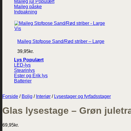
Maileg jul
Maileg påske
Indpakning
Vis
Maileg Stofpose Sand/Rød striber – Large
39,95
kr.
Lys
LED-lys
Stearinlys
Ester og Erik lys
Batterier
Forside
/
Bolig
/
Interiør
/
Lysestager og fyrfadsstager
Glas lysestage – Grøn julet
69,95
kr.