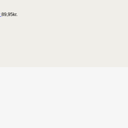
r
89,95
kr.