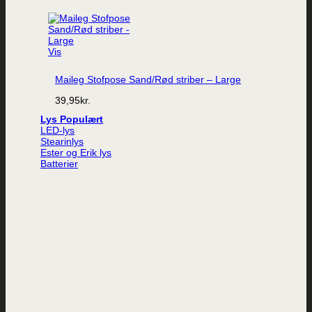
Vis
Maileg Stofpose Sand/Rød striber – Large
39,95
kr.
Lys
LED-lys
Stearinlys
Ester og Erik lys
Batterier