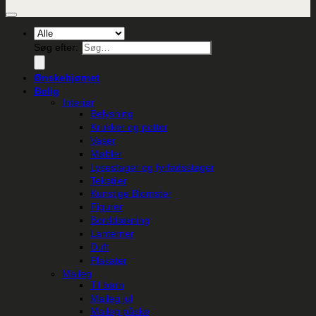
Søg efter:
Ønskehjørnet
Bolig
Interiør
Belysning
Krukker og potter
Vaser
Møbler
Lysestager og fyrfadsstager
Tekstiler
Kunstige Blomster
Figurer
Borddækning
Lanterner
Duft
Plakater
Maileg
Til børn
Maileg jul
Maileg påske