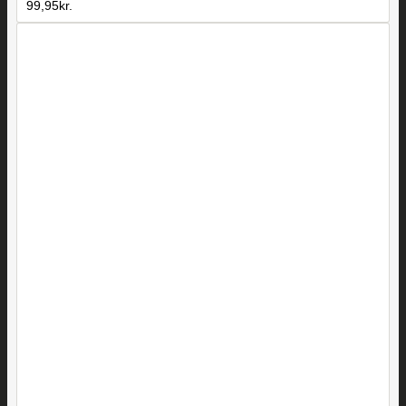
99,95
kr.