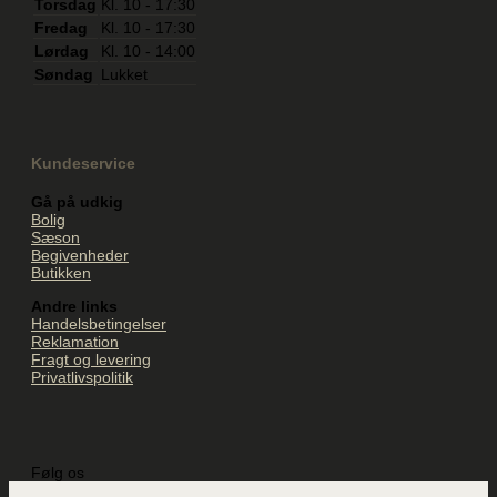
Torsdag
Kl. 10 - 17:30
Fredag
Kl. 10 - 17:30
Lørdag
Kl. 10 - 14:00
Søndag
Lukket
Kundeservice
Gå på udkig
Bolig
Sæson
Begivenheder
Butikken
Andre links
Handelsbetingelser
Reklamation
Fragt og levering
Privatlivspolitik
Følg os