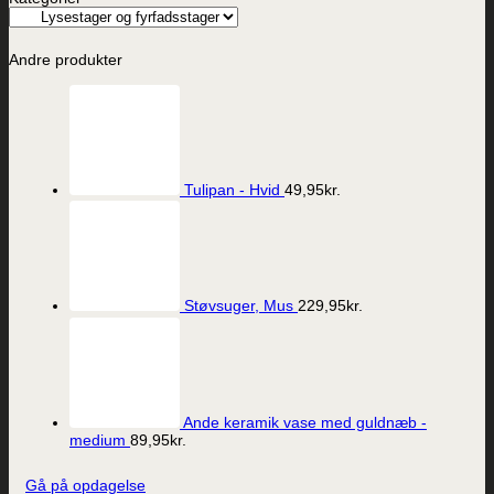
Andre produkter
Tulipan - Hvid
49,95
kr.
Støvsuger, Mus
229,95
kr.
Ande keramik vase med guldnæb -
medium
89,95
kr.
Gå på opdagelse