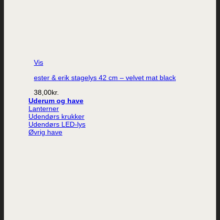
Vis
ester & erik stagelys 42 cm – velvet mat black
38,00
kr.
Uderum og have
Lanterner
Udendørs krukker
Udendørs LED-lys
Øvrig have