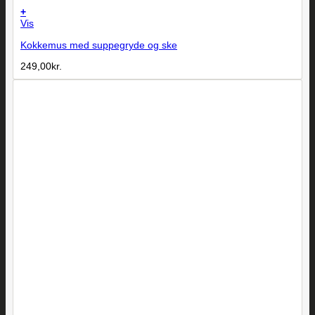
+
Vis
Kokkemus med suppegryde og ske
249,00
kr.