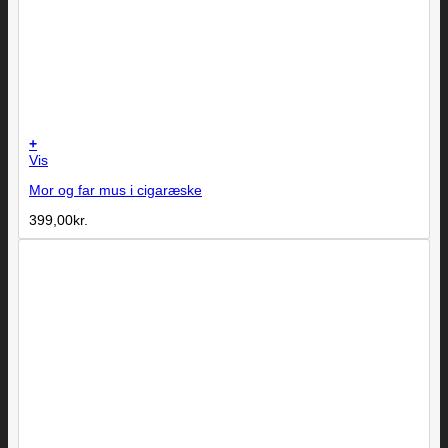
+
Vis
Mor og far mus i cigaræske
399,00
kr.