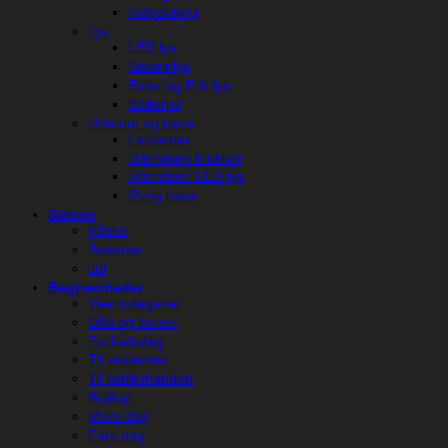
Indpakning
Lys
LED lys
Stearinlys
Ester og Erik lys
Batterier
Uderum og have
Lanterner
Udendørs krukker
Udendørs LED-lys
Øvrig have
Sæson
Påske
Sommer
Jul
Begivenheder
Værtindegaver
Dåb og barsel
Fødselsdag
Til studenten
Til konfirmanden
Bryllup
Mors dag
Fars dag