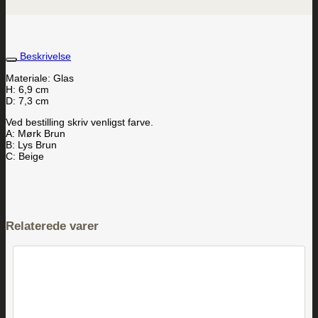
Beskrivelse
Materiale: Glas
H: 6,9 cm
D: 7,3 cm
Ved bestilling skriv venligst farve.
A: Mørk Brun
B: Lys Brun
C: Beige
Relaterede varer