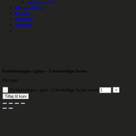
Valentines dag
Alle produkter
Brands
Butikken
Kontakt
Fyrfadsstager i glas – 3 forskellige farver
På lager
Fyrfadsstager i glas - 3 forskellige farver antal
Tilføj til kurv