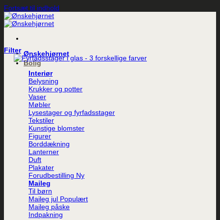
Fortsæt til indhold
Filter
Ønskehjørnet
Bolig
Interiør
Belysning
Krukker og potter
Vaser
Møbler
Lysestager og fyrfadsstager
Tekstiler
Kunstige blomster
Figurer
Borddækning
Lanterner
Duft
Plakater
Forudbestilling
Maileg
Til børn
Maileg jul
Maileg påske
Indpakning