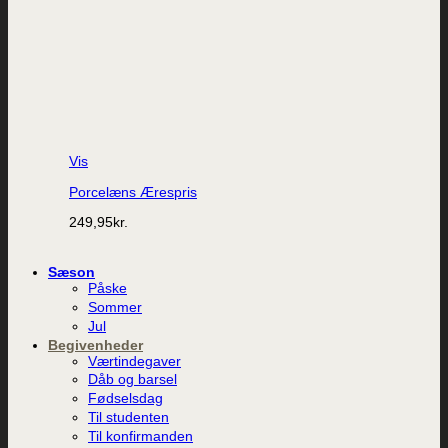
Vis
Porcelæns Ærespris
249,95
kr.
Sæson
Påske
Sommer
Jul
Begivenheder
Værtindegaver
Dåb og barsel
Fødselsdag
Til studenten
Til konfirmanden