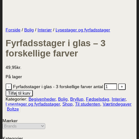
Forside
/
Bolig
/
Interiør
/
Lysestager og fyrfadsstager
Fyrfadsstager i glas – 3
forskellige farver
49,95
kr.
På lager
Fyrfadsstager i glas - 3 forskellige farver antal
Tilføj til kurv
Kategorier:
Begivenheder
,
Bolig
,
Bryllup
,
Fødselsdag
,
Interiør
,
Lysestager og fyrfadsstager
,
Shop
,
Til studenten
,
Værtindegaver
Boltze
Mærker
Kategorier