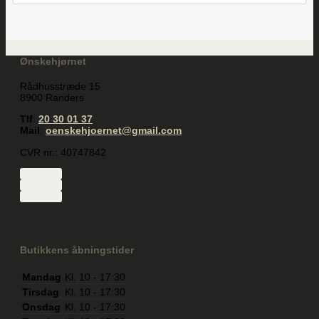
Ønskehjørnet
Rådhusstræde 15
8900 Randers
Tlf
:
20 30 01 37
Mail
:
oenskehjoernet@gmail.com
CVR nr.: 40747842
Butikkens åbningstider
Mandag
Kl. 10 - 17:30
Tirsdag
Kl. 10 - 17:30
Onsdag
Kl. 10 - 17:30