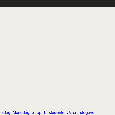
lsdag
,
Mors dag
,
Shop
,
Til studenten
,
Værtindegaver