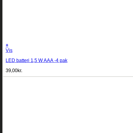
+
Vis
LED batteri 1,5 W AAA -4 pak
39,00
kr.