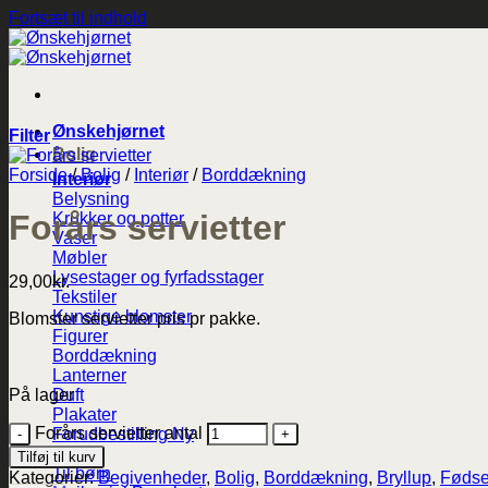
Fortsæt til indhold
Ønskehjørnet
Filter
Bolig
Forside
/
Bolig
/
Interiør
/
Borddækning
Interiør
Belysning
Forårs servietter
Krukker og potter
Vaser
Møbler
Lysestager og fyrfadsstager
29,00
kr.
Tekstiler
Kunstige blomster
Blomster servietter pris pr pakke.
Figurer
Borddækning
Lanterner
På lager
Duft
Plakater
Forårs servietter antal
Forudbestilling
Maileg
Tilføj til kurv
Til børn
Kategorier:
Begivenheder
,
Bolig
,
Borddækning
,
Bryllup
,
Fødse