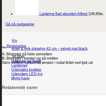
Lanterne flad skorsten Alfred
109,95
kr.
Gå på opdagelse
Vis
Beskrivelse
ester & erik stagelys 42 cm – velvet mat black
A: Blomster på hele servietten
38,00
kr.
B: Blomster i kanten og på midten
Uderum og have
Skriv hvilken variant du ønsker i notat feltet ved tjek ud
Lanterner
Udendørs krukker
Udendørs LED-lys
Øvrig have
Relaterede varer