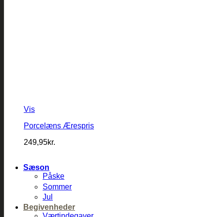
Vis
Porcelæns Ærespris
249,95
kr.
Sæson
Påske
Sommer
Jul
Begivenheder
Værtindegaver