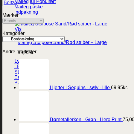
Maileg jul
Boltze
Maileg påske
Indpakning
Mærker
Vis
Kategorier
Maileg Stofpose Sand/Rød striber – Large
Andre produkter
39,95
kr.
Lys
LED-lys
Stearinlys
Ester og Erik lys
Batterier
Hjerter i Sequins - sølv - lille
69,95
kr.
Børnetallerken - Grøn - Hero Print
75,0