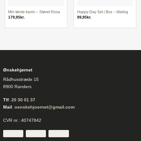
Min første kanin – Støvet Rosa
Happy Day Set i Box – Maileg
179,95
kr.
99,95
kr.
Ønskehjørnet
Rådhusstræde 15
8900 Randers
Tlf
:
20 30 01 37
Mail
:
oenskehjoernet@gmail.com
CVR nr.: 40747842