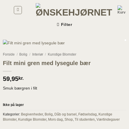
Fortsæt
til
indhold
Filter
Forside
/
Bolig
/
Interiør
/
Kunstige Blomster
Filt mini gren med lysegule bær
59,95
kr.
Smuk bærgren i filt
Ikke på lager
Kategorier:
Begivenheder
,
Bolig
,
Dåb og barsel
,
Fødselsdag
,
Kunstige
Blomster
,
Kunstige Blomster
,
Mors dag
,
Shop
,
Til studenten
,
Værtindegaver