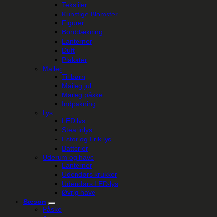
Tekstiler
Kunstige Blomster
Figurer
Borddækning
Lanterner
Duft
Plakater
Maileg
Til børn
Maileg jul
Maileg påske
Indpakning
Lys
LED lys
Stearinlys
Ester og Erik lys
Batterier
Uderum og have
Lanterner
Udendørs krukker
Udendørs LED-lys
Øvrig have
Sæson
Påske