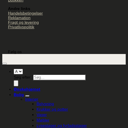
Andre links
Handelsbetingelser
Reklamation
Fragt og levering
Privatlivspolitik
Følg os
Søg efter:
Ønskehjørnet
Bolig
Interiør
Belysning
Krukker og potter
Vaser
Møbler
Lysestager og fyrfadsstager