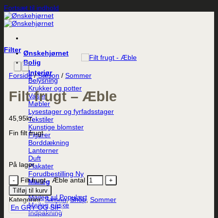
Fortsæt til indhold
Filter
Ønskehjørnet
Bolig
Interiør
Forside
/
Sæson
/
Sommer
Belysning
Krukker og potter
Filt frugt – Æble
Vaser
Møbler
Lysestager og fyrfadsstager
45,95
kr.
Tekstiler
Kunstige blomster
Fin filt frugt.
Figurer
Borddækning
Lanterner
Duft
På lager
Plakater
Forudbestilling
Filt frugt - Æble antal
Maileg
Til børn
Tilføj til kurv
Maileg jul
Kategorier:
Sæson
,
Shop
,
Sommer
Maileg påske
En GRY OG SIF
Indpakning