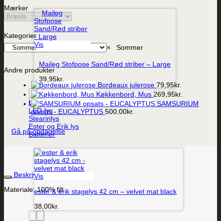
Mærker
Kategorier
Vis
×
Sommer
Maileg Stofpose Sand/Rød striber – Large
Andre produkter
39,95
kr.
Bordeaux julerose
79,95
kr.
Køkkenbord, Mus
269,95
kr.
Lys
SAMSURIUM
LED-lys
opsats - EUCALYPTUS
500,00
kr.
Stearinlys
Ester og Erik lys
Gå på opdagelse
Batterier
Beskrivelse
Vis
Materiale: 100% filt
ester & erik stagelys 42 cm – velvet mat black
38,00
kr.