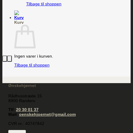
Tilbage til shoppen
Kurv
Ingen varer i kurven.
Tilbage til shoppen
Ønskehjørnet
Rådhusstræde 15
8900 Randers
Tlf
:
20 30 01 37
Mail
:
oenskehjoernet@gmail.com
CVR nr.: 40747842