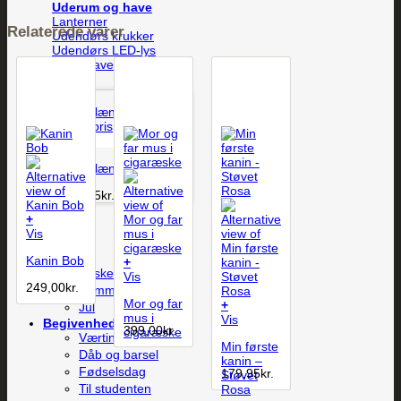
Uderum og have
Lanterner
Relaterede varer
Udendørs krukker
Udendørs LED-lys
Øvrig have
Vis
Porcelæns Ærespris
249,95
kr.
+
Vis
Sæson
Kanin Bob
+
Påske
Vis
249,00
kr.
Sommer
Mor og far
+
Jul
mus i
Vis
Begivenheder
399,00
kr.
cigaræske
Værtindegaver
Min første
Dåb og barsel
kanin –
Fødselsdag
179,95
kr.
Støvet
Til studenten
Rosa