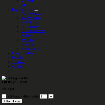
Sommer
Jul
Begivenheder
Værtindegaver
Dåb og barsel
Fødselsdag
Til studenten
Til konfirmanden
Bryllup
Mors dag
Fars dag
Valentines dag
Alle produkter
Brands
Butikken
Kontakt
Filt frugt – Æble
På lager
Filt frugt - Æble antal
Tilføj til kurv