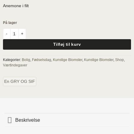
Anemone i filt
På lager
Filt Anemone - Støvet rosa antal
Tilføj til kurv
Kategorier:
Bolig
,
Fødselsdag
,
Kunstige Blomster
,
Kunstige Blomster
,
Shop
,
Værtindegaver
En GRY OG SIF
Beskrivelse