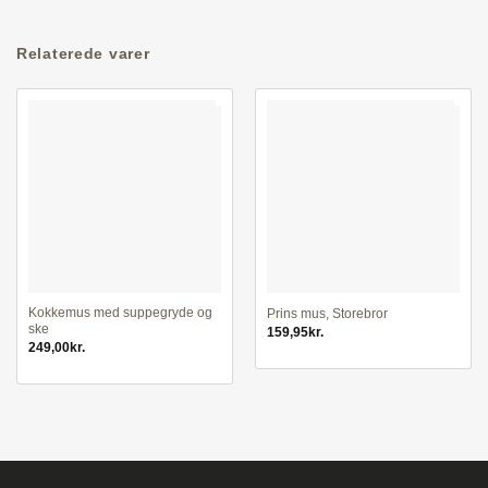
Relaterede varer
Kokkemus med suppegryde og
Prins mus, Storebror
ske
159,95
kr.
249,00
kr.