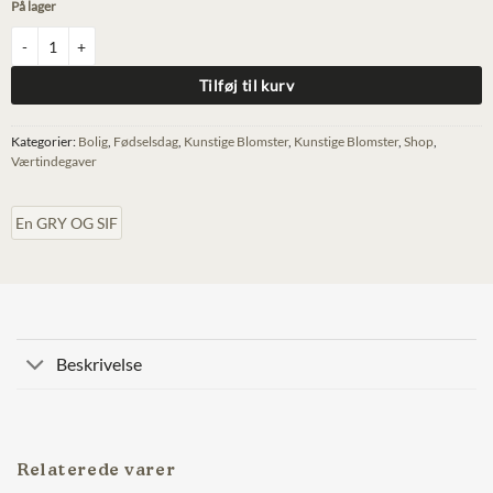
På lager
Filt Anemone - Blå antal
Tilføj til kurv
Kategorier:
Bolig
,
Fødselsdag
,
Kunstige Blomster
,
Kunstige Blomster
,
Shop
,
Værtindegaver
En GRY OG SIF
Beskrivelse
Relaterede varer