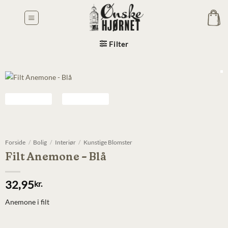
Fortsæt
til
indhold
Filter
Forside
/
Bolig
/
Interiør
/
Kunstige Blomster
Filt Anemone – Blå
32,95
kr.
Anemone i filt