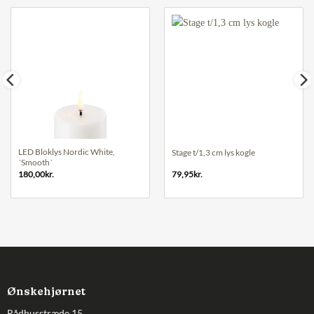
LED Bloklys Nordic White,
Stage t/1,3 cm lys kogle
´Smooth´
180,00
kr.
79,95
kr.
Ønskehjørnet
Rådhusstræde 15