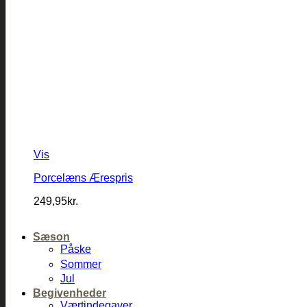
Vis
Porcelæns Ærespris
249,95
kr.
Sæson
Påske
Sommer
Jul
Begivenheder
Værtindegaver