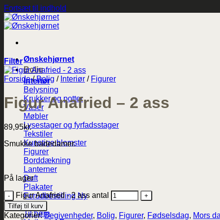
Fortsæt til indhold
Ønskehjørnet
Filter
Bolig
Forside
/
Bolig
/
Interiør
/
Figurer
Interiør
Belysning
Figur Anafried – 2 ass
Krukker og potter
Vaser
Møbler
Lysestager og fyrfadsstager
89,95
kr.
Tekstiler
Kunstige blomster
Smukke badedamer.
Figurer
Borddækning
Lanterner
På lager
Duft
Plakater
Figur Anafried - 2 ass antal
Forudbestilling
Maileg
Tilføj til kurv
Til børn
Kategorier:
Begivenheder
,
Bolig
,
Figurer
,
Fødselsdag
,
Mors d