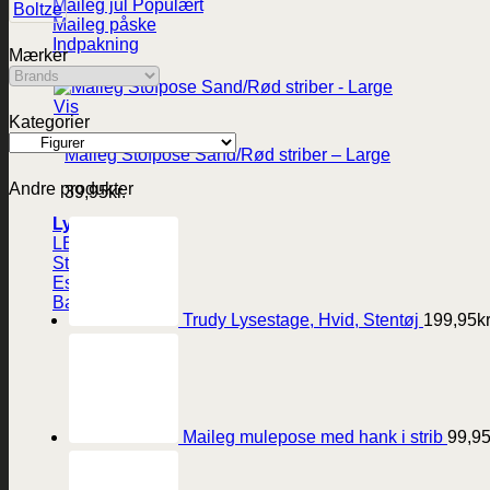
Maileg jul
Boltze
Maileg påske
Indpakning
Mærker
Vis
Kategorier
Maileg Stofpose Sand/Rød striber – Large
Andre produkter
39,95
kr.
Lys
LED-lys
Stearinlys
Ester og Erik lys
Batterier
Trudy Lysestage, Hvid, Stentøj
199,95
kr
Maileg mulepose med hank i strib
99,9