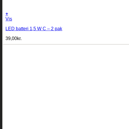
+
Vis
LED batteri 1,5 W C – 2 pak
39,00
kr.