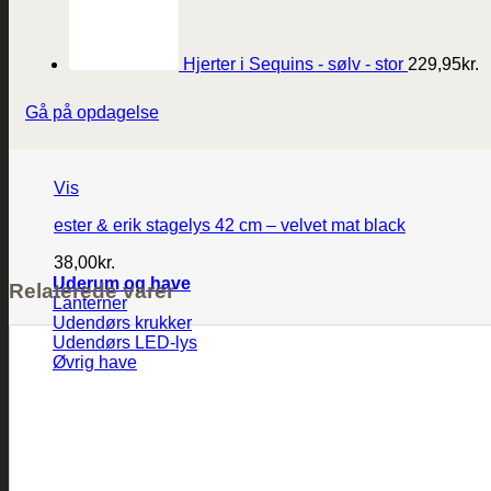
Hjerter i Sequins - sølv - stor
229,95
kr.
Gå på opdagelse
Vis
ester & erik stagelys 42 cm – velvet mat black
38,00
kr.
Uderum og have
Relaterede varer
Lanterner
Udendørs krukker
Udendørs LED-lys
Øvrig have