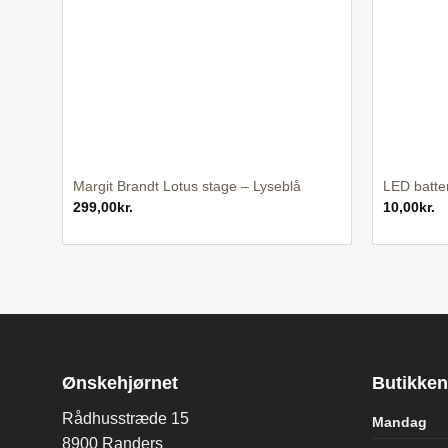
+
+
Margit Brandt Lotus stage – Lyseblå
LED batte
299,00
kr.
10,00
kr.
Ønskehjørnet
Butikken
Rådhusstræde 15
Mandag
8900 Randers