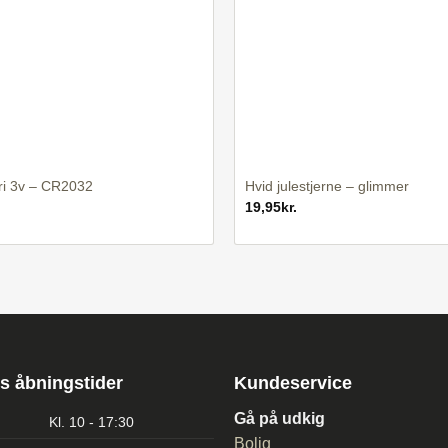
+
ri 3v – CR2032
Hvid julestjerne – glimmer
19,95
kr.
s åbningstider
Kundeservice
Gå på udkig
Kl. 10 - 17:30
Bolig