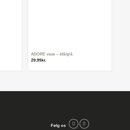
+
ADORE vase – blå/grå
29,95
kr.
Følg os