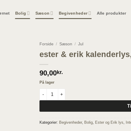
ørnet
Bolig
Sæson
Begivenheder
Alle produkter
Forside
/
Sæson
/
Jul
ester & erik kalenderlys
90,00
kr.
På lager
ester & erik kalenderlys, cylinderisk - ivory an
T
Kategorier:
Begivenheder
,
Bolig
,
Ester og Erik lys
,
Int