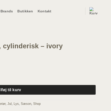
Brands
Butikken
Kontakt
, cylinderisk – ivory
tal
ilføj til kurv
eriør
,
Jul
,
Lys
,
Sæson
,
Shop