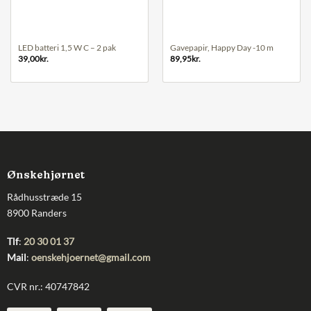
LED batteri 1,5 W C – 2 pak
Gavepapir, Happy Day -10 m
39,00
kr.
89,95
kr.
Ønskehjørnet
Rådhusstræde 15
8900 Randers
Tlf
:
20 30 01 37
Mail
:
oenskehjoernet@gmail.com
CVR nr.: 40747842