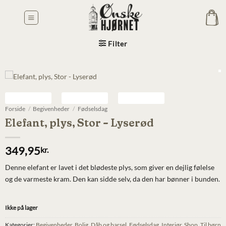
Fortsæt
til
indhold
Filter
Forside
/
Begivenheder
/
Fødselsdag
Elefant, plys, Stor – Lyserød
349,95
kr.
Denne elefant er lavet i det blødeste plys, som giver en dejlig følelse
og de varmeste kram. Den kan sidde selv, da den har bønner i bunden.
Ikke på lager
Kategorier:
Begivenheder
,
Bolig
,
Dåb og barsel
,
Fødselsdag
,
Interiør
,
Shop
,
Til børn