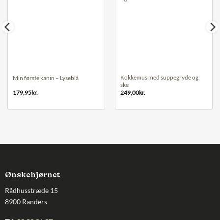
Kokkemus med suppegryde og
Min første kanin – Lyseblå
ske
179,95
kr.
249,00
kr.
Ønskehjørnet
Rådhusstræde 15
8900 Randers