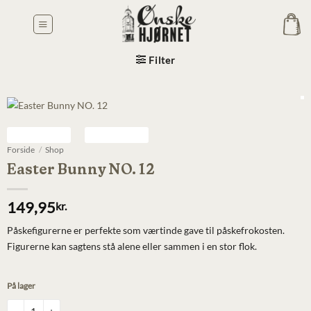
Fortsæt
til
indhold
Filter
Forside
/
Shop
Easter Bunny NO. 12
149,95
kr.
Påskefigurerne er perfekte som værtinde gave til påskefrokosten.
Figurerne kan sagtens stå alene eller sammen i en stor flok.
På lager
Easter Bunny NO. 12 antal