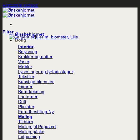
Fortsæt til indhold
Filter
Ønskehjørnet
Bolig
Interiør
Belysning
Krukker og potter
Vaser
Møbler
Lysestager og fyrfadsstager
Tekstiler
Kunstige blomster
Figurer
Borddækning
Lanterner
Duft
Plakater
Forudbestilling
Maileg
Til børn
Maileg jul
Maileg påske
Indpakning