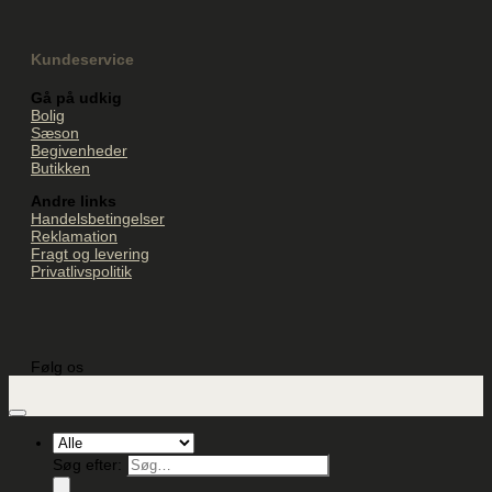
Kundeservice
Gå på udkig
Bolig
Sæson
Begivenheder
Butikken
Andre links
Handelsbetingelser
Reklamation
Fragt og levering
Privatlivspolitik
Følg os
Søg efter: