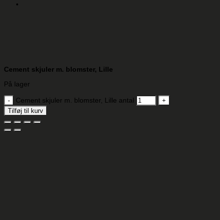
Cement skjuler m. blomster, Lille
På lager
Cement skjuler m. blomster, Lille antal
Tilføj til kurv