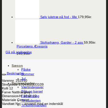
Sølv juletræ på fod - lille
179,95
kr.
Vis
Stofophæng, Garder - 2 ass
59,95
kr.
Porcelæns Ærespris
Gå på opdagelse
249,95
kr.
Sæson
Påske
Beskrivelse
Sommer
Jul
Varennr. 252210
Begivenheder
Stregkode 5704902333109
Værtindegaver
Kolli 12
Dåb og barsel
Farve Natural grey
Fødselsdag
Dimension H: 10 Ø: 12
Materiale Cement
Til studenten
Vandtæt Nej – anvend med en inderskål
Til konfirmanden