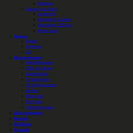
Batterier
Uderum og have
Lanterner
Udendørs krukker
Udendørs LED-lys
Øvrig have
Sæson
Påske
Sommer
Jul
Begivenheder
Værtindegaver
Dåb og barsel
Fødselsdag
Til studenten
Til konfirmanden
Bryllup
Mors dag
Fars dag
Valentines dag
Alle produkter
Brands
Butikken
Kontakt