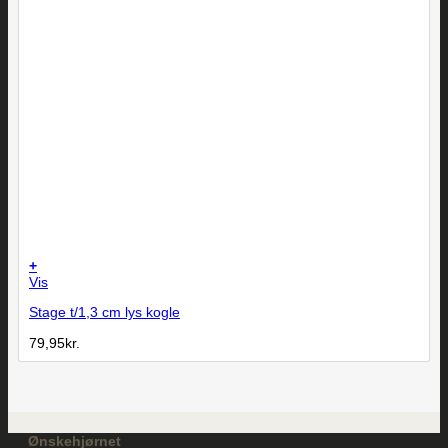
+
Vis
Stage t/1,3 cm lys kogle
79,95
kr.
Ønskehjørnet