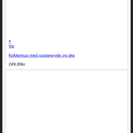
+
Vis
Kokkemus med suppegryde og ske
249,00
kr.