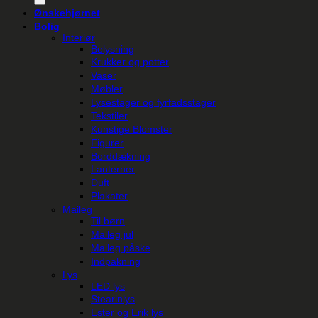
Ønskehjørnet
Bolig
Interiør
Belysning
Krukker og potter
Vaser
Møbler
Lysestager og fyrfadsstager
Tekstiler
Kunstige Blomster
Figurer
Borddækning
Lanterner
Duft
Plakater
Maileg
Til børn
Maileg jul
Maileg påske
Indpakning
Lys
LED lys
Stearinlys
Ester og Erik lys