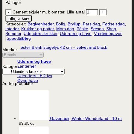
På lager
Cement skjuler m. blomster, Lille antal
Tilføj til kurv
Kategorier:
Begivenheder
,
Bolig
,
Bryllup
,
Fars dag
,
Fødselsdag
,
Interiør
,
Krukker og potter
,
Mors dag
,
Påske
,
Sæson
,
Shop
,
Sommer
,
Udendørs krukker
,
Uderum og have
,
Værtindegaver
Vis
Speedtsberg
ester & erik stagelys 42 cm – velvet mat black
Mærker
38,00
kr.
Uderum og have
Lanterner
Kategorier
Udendørs krukker
Udendørs LED-lys
Øvrig have
Andre produkter
Gavepapir, Winter Wonderland - 10 m
99,95
kr.