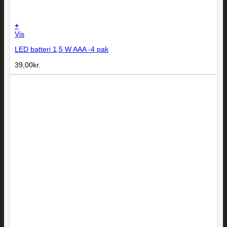
+
Vis
LED batteri 1,5 W AAA -4 pak
39,00
kr.