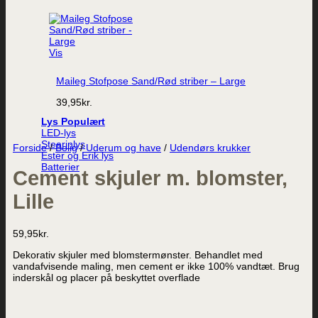
Vis
Maileg Stofpose Sand/Rød striber – Large
39,95
kr.
Lys
LED-lys
Stearinlys
Forside
/
Bolig
/
Uderum og have
/
Udendørs krukker
Ester og Erik lys
Batterier
Cement skjuler m. blomster,
Lille
59,95
kr.
Dekorativ skjuler med blomstermønster. Behandlet med
vandafvisende maling, men cement er ikke 100% vandtæt. Brug
inderskål og placer på beskyttet overflade