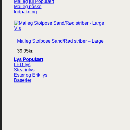
Maileg jul
Maileg påske
Indpakning
Vis
Maileg Stofpose Sand/Rød striber – Large
39,95
kr.
Lys
LED-lys
Stearinlys
Ester og Erik lys
Batterier