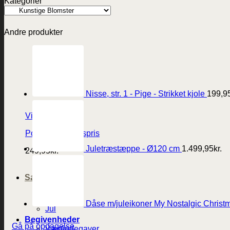
Kategorier
Andre produkter
Nisse, str. 1 - Pige - Strikket kjole
199,9
Vis
Porcelæns Ærespris
Juletræstæppe - Ø120 cm
1.499,95
kr.
249,95
kr.
Sæson
Påske
Sommer
Dåse m/juleikoner My Nostalgic Christm
Jul
Begivenheder
Gå på opdagelse
Værtindegaver