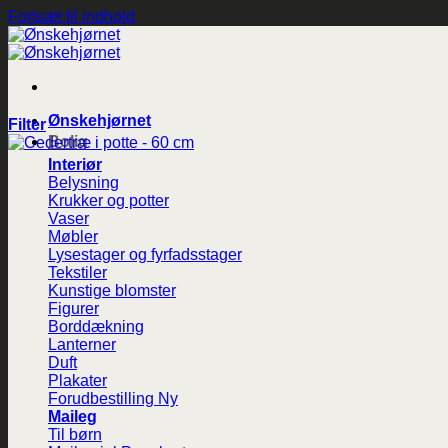
Fortsæt til indhold
Ønskehjørnet
Filter
Bolig
Interiør
Belysning
Krukker og potter
Vaser
Møbler
Lysestager og fyrfadsstager
Tekstiler
Kunstige blomster
Figurer
Borddækning
Lanterner
Duft
Plakater
Forudbestilling
Maileg
Til børn