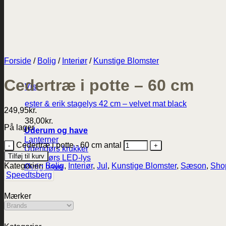
Forside
/
Bolig
/
Interiør
/
Kunstige Blomster
Cedertræ i potte – 60 cm
Vis
ester & erik stagelys 42 cm – velvet mat black
249,95
kr.
38,00
kr.
På lager
Uderum og have
Lanterner
Cedertræ i potte - 60 cm antal
Udendørs krukker
Tilføj til kurv
Udendørs LED-lys
Kategorier:
Bolig
,
Interiør
,
Jul
,
Kunstige Blomster
,
Sæson
,
Sho
Øvrig have
Speedtsberg
Mærker