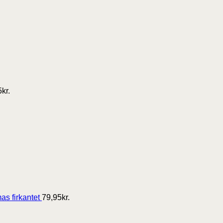
5
kr.
as firkantet
79,95
kr.