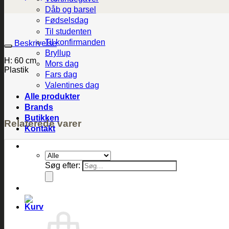
Dåb og barsel
Fødselsdag
Til studenten
Til konfirmanden
Beskrivelse
Bryllup
H: 60 cm
Mors dag
Plastik
Fars dag
Valentines dag
Alle produkter
Brands
Butikken
Relaterede varer
Kontakt
Søg efter: