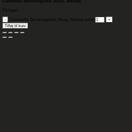
Caramella Serveringsfad, Rosa, Stentøj
På lager
Caramella Serveringsfad, Rosa, Stentøj antal
Tilføj til kurv