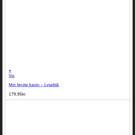
+
Vis
Min første kanin – Lyseblå
179,95
kr.