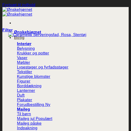
Fortsæt til indhold
Filter
Ønskehjørnet
Bolig
Interiør
Belysning
Krukker og potter
Vaser
Møbler
Lysestager og fyrfadsstager
Tekstiler
Kunstige blomster
Figurer
Borddækning
Lanterner
Duft
Plakater
Forudbestilling
Maileg
Til børn
Maileg jul
Maileg påske
Indpakning