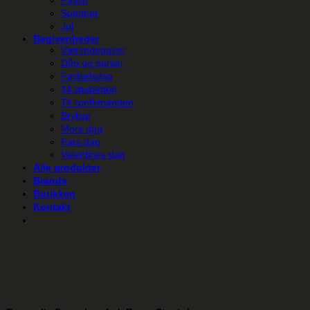
Sommer
Jul
Begivenheder
Værtindegaver
Dåb og barsel
Fødselsdag
Til studenten
Til konfirmanden
Bryllup
Mors dag
Fars dag
Valentines dag
Alle produkter
Brands
Butikken
Kontakt