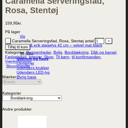
Caramella Serveringsfad,
Rosa, Stentøj
159,95
kr.
På lager
Vis
Caramella Serveringsfad, Rosa, Stentøj antal
ester & erik stagelys 42 cm – velvet mat black
Tilføj til kurv
Kategorier:
Begivenheder
,
Bolig
,
Borddækning
,
Dåb og barsel
,
38,00
kr.
Fødselsdag
,
Interiør
,
Shop
,
Til børn
,
til konfirmanden
,
Uderum og have
Værtindegaver
Lanterner
Bloomingville
Udendørs krukker
Udendørs LED-lys
Mærker
Øvrig have
Kategorier
Andre produkter