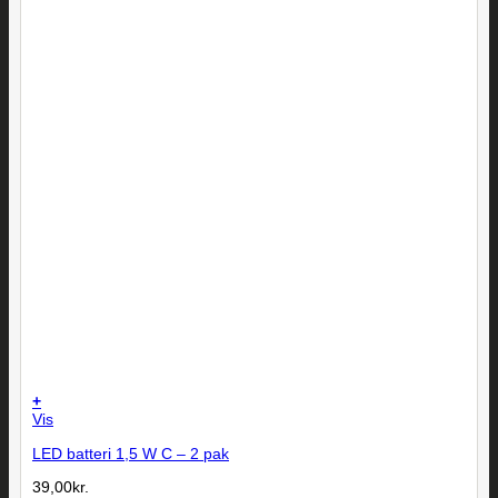
+
Vis
LED batteri 1,5 W C – 2 pak
39,00
kr.