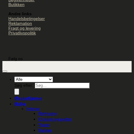
Butikken
Andre links
Handelsbetingelser
Reklamation
Fragt og levering
Privatlivspolitik
Følg os
Søg efter:
Ønskehjørnet
Bolig
Interiør
Belysning
Krukker og potter
Vaser
Møbler