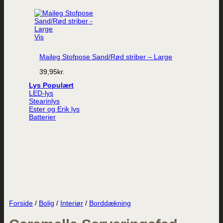
Vis
Maileg Stofpose Sand/Rød striber – Large
39,95
kr.
Lys
LED-lys
Stearinlys
Ester og Erik lys
Batterier
Forside
/
Bolig
/
Interiør
/
Borddækning