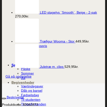
LED stagelys ´Smooth`, Beige - 2-pak
270,00
kr.
Vis
Træfigur Wooma - Stor
449,95
kr.
Porcelæns Ærespris
249,95
kr.
Sæson
Juletræ m. clips
529,95
kr.
Påske
Sommer
Gå på opdagelse
Jul
Begivenheder
Værtindegaver
Dåb og barsel
Fødselsdag
Beskrivelse
Til studenten
Til konfirmanden
Produktkode: 82062872