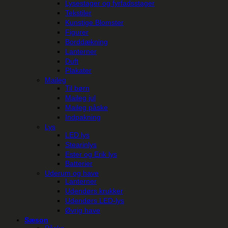
Lysestager og fyrfadsstager
Tekstiler
Kunstige Blomster
Figurer
Borddækning
Lanterner
Duft
Plakater
Maileg
Til børn
Maileg jul
Maileg påske
Indpakning
Lys
LED lys
Stearinlys
Ester og Erik lys
Batterier
Uderum og have
Lanterner
Udendørs krukker
Udendørs LED-lys
Øvrig have
Sæson
Påske