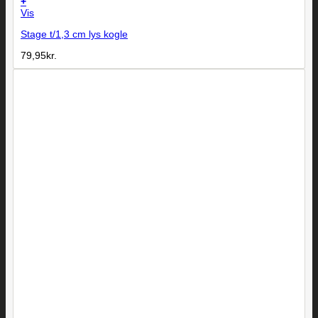
+
Vis
Stage t/1,3 cm lys kogle
79,95
kr.