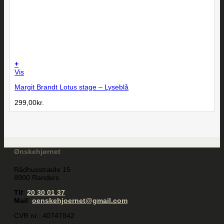
+
Vis
Margit Brandt Lotus stage – Lyseblå
299,00
kr.
Ønskehjørnet
Rådhusstræde 15
8900 Randers
Tlf
:
20 30 01 37
Mail
:
oenskehjoernet@gmail.com
CVR nr.: 40747842