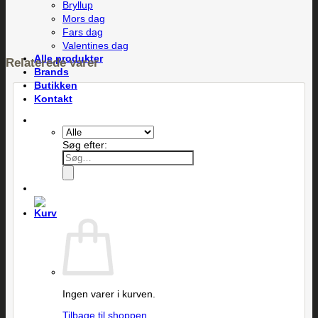
Bryllup
Mors dag
Fars dag
Valentines dag
Alle produkter
Relaterede varer
Brands
Butikken
Kontakt
Søg efter:
Ingen varer i kurven.
Tilbage til shoppen