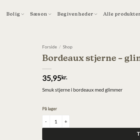
t
Bolig
Sæson
Begivenheder
Alle produkte
Forside
/
Shop
Bordeaux stjerne – gl
35,95
kr.
Smuk stjerne i bordeaux med glimmer
På lager
Bordeaux stjerne - glimmer antal
T