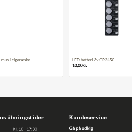
+
 mus i cigaræske
LED batteri 3v CR2450
10,00
kr.
ns åbningstider
Kundeservice
Gå på udkig
Kl. 10 - 17:30