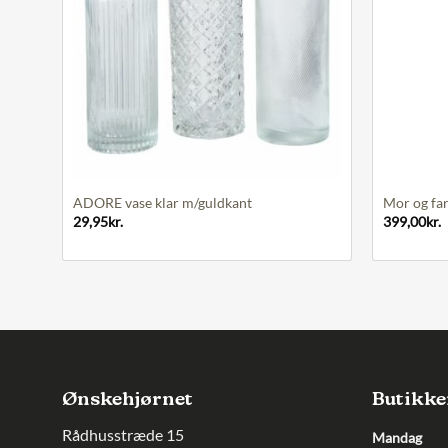
+
+
ADORE vase klar m/guldkant
Mor og far
29,95
kr.
399,00
kr.
Ønskehjørnet
Butikke
Rådhusstræde 15
Mandag