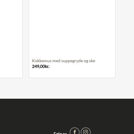
+
Kokkemus med suppegryde og ske
249,00
kr.
Følg os