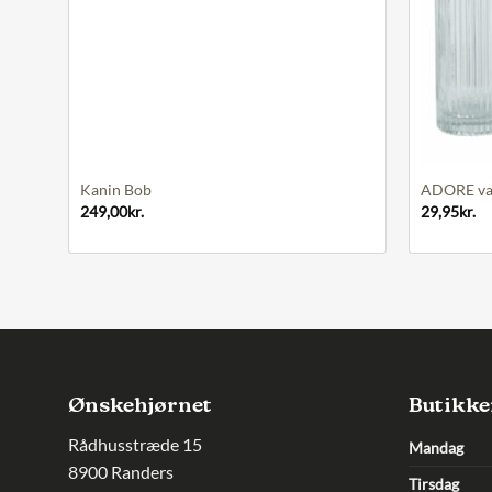
+
+
Kanin Bob
ADORE vas
249,00
kr.
29,95
kr.
Ønskehjørnet
Butikke
Rådhusstræde 15
Mandag
8900 Randers
Tirsdag