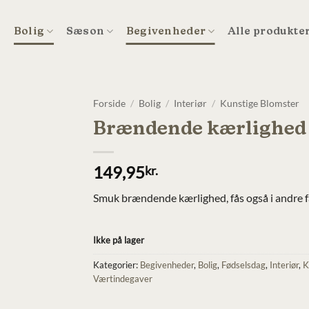
t
Bolig
Sæson
Begivenheder
Alle produkte
Forside
/
Bolig
/
Interiør
/
Kunstige Blomster
Brændende kærlighed 
149,95
kr.
Smuk brændende kærlighed, fås også i andre f
Ikke på lager
Kategorier:
Begivenheder
,
Bolig
,
Fødselsdag
,
Interiør
,
K
Værtindegaver