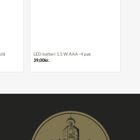
+
blå
LED batteri 1,5 W AAA -4 pak
39,00
kr.