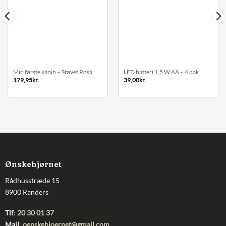
Min første kanin – Støvet Rosa
LED batteri 1,5 W AA – 4 pak
179,95
kr.
39,00
kr.
Ønskehjørnet
Rådhusstræde 15
8900 Randers
Tlf
:
20 30 01 37
Mail
:
oenskehjoernet@gmail.com