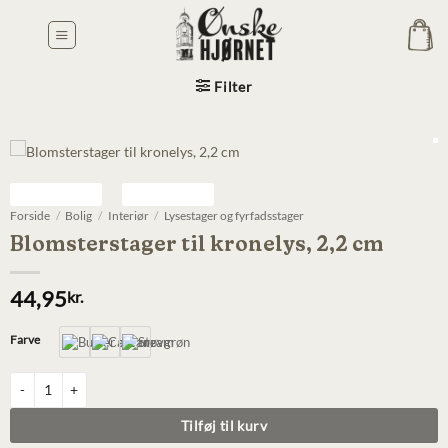
Fortsæt
til
indhold
Filter
Forside
/
Bolig
/
Interiør
/
Lysestager og fyrfadsstager
Blomsterstager til kronelys, 2,2 cm
44,95
kr.
Farve
Blomsterstager til kronelys, 2,2 cm antal
Tilføj til kurv