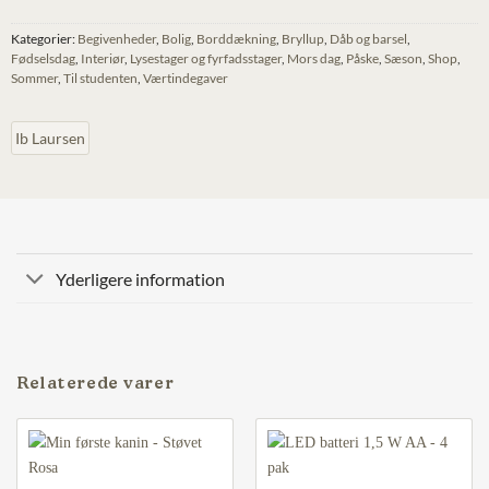
Kategorier:
Begivenheder
,
Bolig
,
Borddækning
,
Bryllup
,
Dåb og barsel
,
Fødselsdag
,
Interiør
,
Lysestager og fyrfadsstager
,
Mors dag
,
Påske
,
Sæson
,
Shop
,
Sommer
,
Til studenten
,
Værtindegaver
Ib Laursen
Yderligere information
Relaterede varer