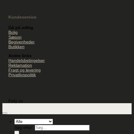
Kundeservice
Gå på udkig
Bolig
Sæson
Begivenheder
Butikken
Andre links
Handelsbetingelser
Reklamation
Fragt og levering
Privatlivspolitik
Følg os
Søg efter: