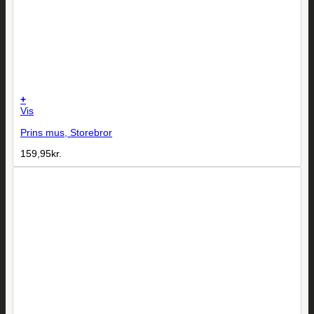
+
Vis
Prins mus, Storebror
159,95
kr.