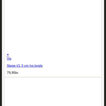
+
Vis
Stage t/1,3 cm lys kogle
79,95
kr.