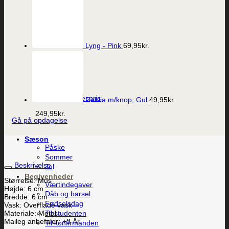
Lyng - Pink
69,95
kr.
Vis
Porcelæns Ærespris
Dahlia m/knop, Gul
49,95
kr.
249,95
kr.
Gå på opdagelse
Sæson
Påske
Sommer
Beskrivelse
Jul
Begivenheder
Størrelse: Mus
Værtindegaver
Højde: 6 cm
Dåb og barsel
Bredde: 6 cm
Fødselsdag
Vask: Overflade vask
Til studenten
Materiale: Metal
Maileg anbefaler: +3 År
Til konfirmanden