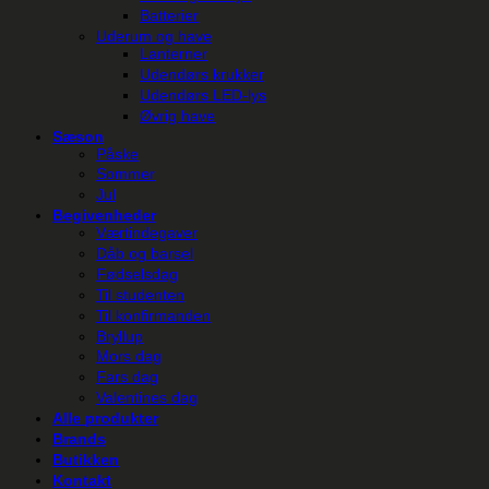
Batterier
Uderum og have
Lanterner
Udendørs krukker
Udendørs LED-lys
Øvrig have
Sæson
Påske
Sommer
Jul
Begivenheder
Værtindegaver
Dåb og barsel
Fødselsdag
Til studenten
Til konfirmanden
Bryllup
Mors dag
Fars dag
Valentines dag
Alle produkter
Brands
Butikken
Kontakt