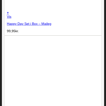
+
Vis
Happy Day Set i Box – Maileg
99,95
kr.