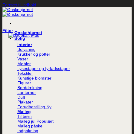
Fortsæt til indhold
Filter
Ønskehjørnet
Bolig
Interiør
Belysning
Krukker og potter
Vaser
Møbler
Lysestager og fyrfadsstager
Tekstiler
Kunstige blomster
Figurer
Borddækning
Lanterner
Duft
Plakater
Forudbestilling
Maileg
Til børn
Maileg jul
Maileg påske
Indpakning