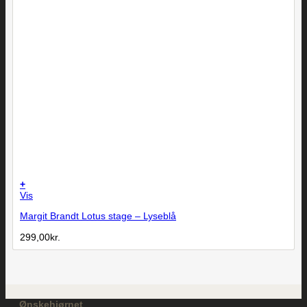
+
Vis
Margit Brandt Lotus stage – Lyseblå
299,00
kr.
Ønskehjørnet