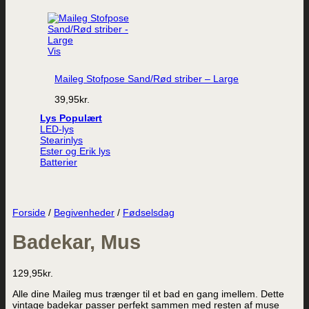
Vis
Maileg Stofpose Sand/Rød striber – Large
39,95
kr.
Lys
LED-lys
Stearinlys
Ester og Erik lys
Batterier
Forside
/
Begivenheder
/
Fødselsdag
Badekar, Mus
129,95
kr.
Alle dine Maileg mus trænger til et bad en gang imellem. Dette
vintage badekar passer perfekt sammen med resten af muse