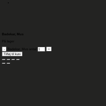
Badekar, Mus
På lager
Badekar, Mus antal
Tilføj til kurv