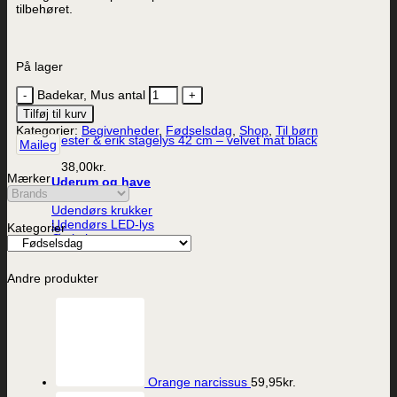
tilbehøret.
På lager
Badekar, Mus antal
Vis
Tilføj til kurv
Kategorier:
Begivenheder
,
Fødselsdag
,
Shop
,
Til børn
ester & erik stagelys 42 cm – velvet mat black
Maileg
38,00
kr.
Mærker
Uderum og have
Lanterner
Udendørs krukker
Udendørs LED-lys
Kategorier
Øvrig have
Andre produkter
Orange narcissus
59,95
kr.