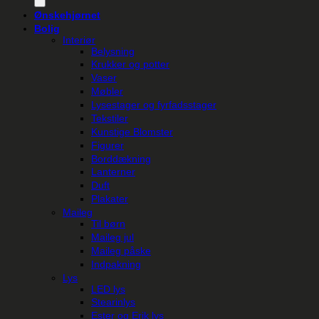
Ønskehjørnet
Bolig
Interiør
Belysning
Krukker og potter
Vaser
Møbler
Lysestager og fyrfadsstager
Tekstiler
Kunstige Blomster
Figurer
Borddækning
Lanterner
Duft
Plakater
Maileg
Til børn
Maileg jul
Maileg påske
Indpakning
Lys
LED lys
Stearinlys
Ester og Erik lys