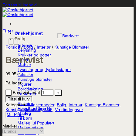
Fortsæt til indhold
Filter
Ønskehjørnet
Bolig
Interiør
Forside
/
Bolig
/
Interiør
/
Kunstige Blomster
Belysning
Krukker og potter
Bærkvist
Vaser
Møbler
Lysestager og fyrfadsstager
99,95
kr.
Tekstiler
Kunstige blomster
På lager
Figurer
Borddækning
Bærkvist antal
Lanterner
Duft
Tilføj til kurv
Plakater
Kategorier:
Begivenheder
,
Bolig
,
Interiør
,
Kunstige Blomster
,
Forudbestilling
Kunstige Blomster
,
Shop
,
Værtindegaver
Maileg
Mr. Plant
Til børn
Maileg jul
Mærker
Maileg påske
Indpakning