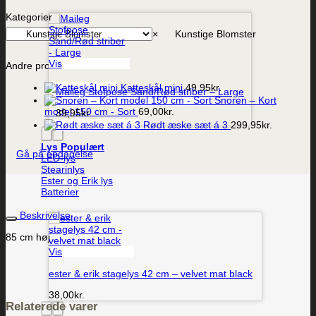
Kategorier
×
Kunstige Blomster
Vis
Andre produkter
Katteskål mini
49,95
kr.
Maileg Stofpose Sand/Rød striber – Large
Snoren – Kort
model 150 cm - Sort
69,00
kr.
39,95
kr.
Rødt æske sæt á 3
299,95
kr.
Lys
Gå på opdagelse
LED-lys
Stearinlys
Ester og Erik lys
Batterier
Beskrivelse
85 cm høj
Vis
ester & erik stagelys 42 cm – velvet mat black
38,00
kr.
Relaterede varer