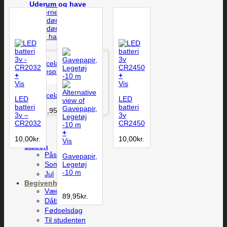
Uderum og have
Lanterner
Udendørs krukker
Udendørs LED-lys
Øvrig have
+
+
Vis
Vis
Vis
Porcelæns Ærespris
LED
LED
batteri
batteri
249,95
kr.
3v –
3v
CR2032
CR2450
+
10,00
kr.
10,00
kr.
Vis
Sæson
Påske
Gavepapir,
Sommer
Legetøj
-10 m
Jul
Begivenheder
Værtindegaver
89,95
kr.
Dåb og barsel
Fødselsdag
Til studenten