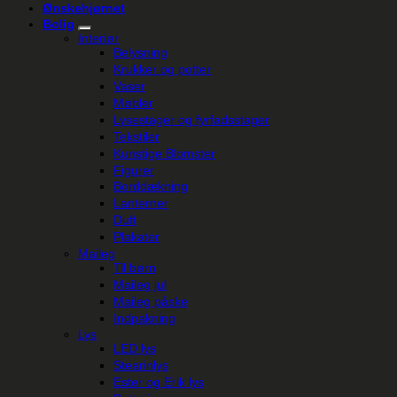
Ønskehjørnet
Bolig
Interiør
Belysning
Krukker og potter
Vaser
Møbler
Lysestager og fyrfadsstager
Tekstiler
Kunstige Blomster
Figurer
Borddækning
Lanterner
Duft
Plakater
Maileg
Til børn
Maileg jul
Maileg påske
Indpakning
Lys
LED lys
Stearinlys
Ester og Erik lys