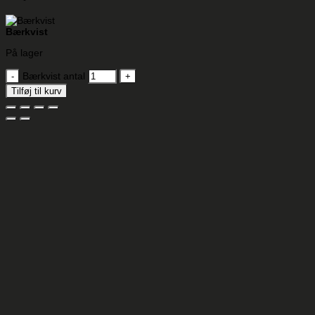
Bærkvist
På lager
Bærkvist antal
Tilføj til kurv