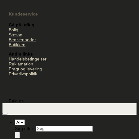
Kundeservice
Gå på udkig
Bolig
Sæson
Begivenheder
Butikken
Andre links
Handelsbetingelser
Reklamation
Fragt og levering
Privatlivspolitik
Følg os
Søg efter: