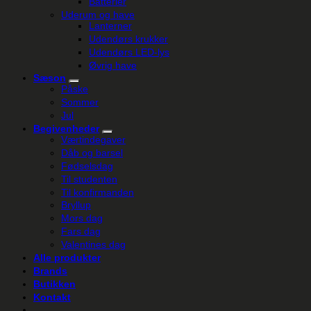
Batterier
Uderum og have
Lanterner
Udendørs krukker
Udendørs LED-lys
Øvrig have
Sæson
Påske
Sommer
Jul
Begivenheder
Værtindegaver
Dåb og barsel
Fødselsdag
Til studenten
Til konfirmanden
Bryllup
Mors dag
Fars dag
Valentines dag
Alle produkter
Brands
Butikken
Kontakt