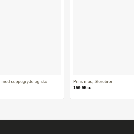
+
 med suppegryde og ske
Prins mus, Storebror
159,95
kr.