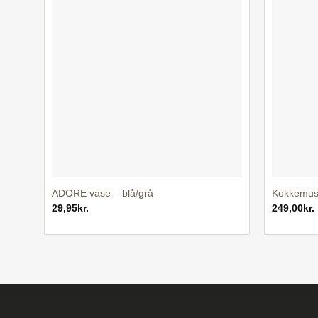
+
+
ADORE vase – blå/grå
Kokkemus
29,95
kr.
249,00
kr.