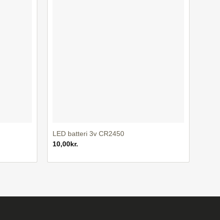
+
LED batteri 3v CR2450
10,00
kr.