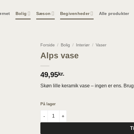
ørnet
Bolig
Sæson
Begivenheder
Alle produkter
Forside
/
Bolig
/
Interiør
/
Vaser
Alps vase
49,95
kr.
Skøn lille keramik vase – ingen er ens. Brug d
På lager
Alps vase antal
T