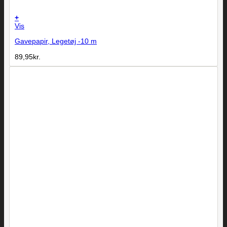
+
Vis
Gavepapir, Legetøj -10 m
89,95
kr.