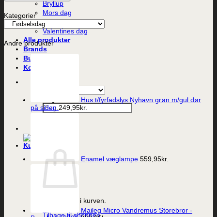
Bryllup
Mors dag
Kategorier
Fars dag
Valentines dag
Alle produkter
Andre produkter
Brands
Butikken
Kontakt
Søg efter:
Hus t/fyrfadslys Nyhavn grøn m/gul dør
på siden
249,95
kr.
Enamel væglampe
559,95
kr.
Ingen varer i kurven.
Maileg Micro Vandremus Storebror -
Tilbage til shoppen