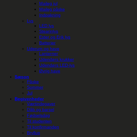
Maileg jul
Maileg påske
Indpakning
Lys
LED lys
Stearinlys
Ester og Erik lys
Batterier
Uderum og have
Lanterner
Udendørs krukker
Udendørs LED-lys
Øvrig have
Sæson
Påske
Sommer
Jul
Begivenheder
Værtindegaver
Dåb og barsel
Fødselsdag
Til studenten
Til konfirmanden
Bryllup