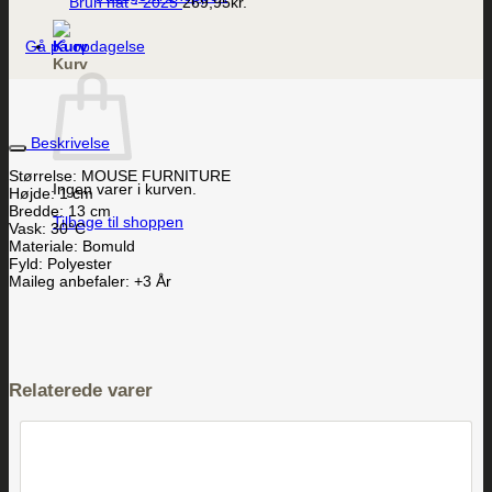
Brun hat - 2025
269,95
kr.
Gå på opdagelse
Kurv
Beskrivelse
Størrelse: MOUSE FURNITURE
Ingen varer i kurven.
Højde: 1 cm
Bredde: 13 cm
Tilbage til shoppen
Vask: 30°C
Materiale: Bomuld
Fyld: Polyester
Maileg anbefaler: +3 År
Relaterede varer