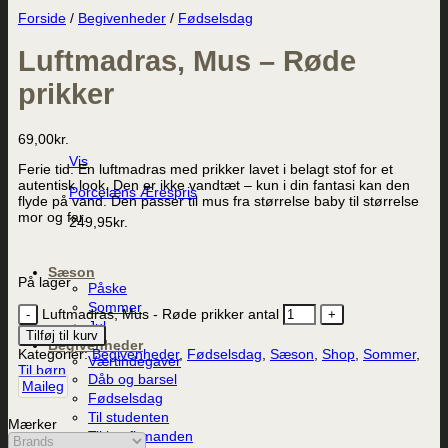
Forside
/
Begivenheder
/
Fødselsdag
Luftmadras, Mus – Røde
prikker
69,00
kr.
Vis
Ferie tid. En luftmadras med prikker lavet i belagt stof for et
autentisk look. Den er ikke vandtæt – kun i din fantasi kan den
Porcelæns Ærespris
flyde på vand. Den passer til mus fra størrelse baby til størrelse
mor og far.
249,95
kr.
Sæson
På lager
Påske
Sommer
Luftmadras, Mus - Røde prikker antal
Jul
Tilføj til kurv
Begivenheder
Kategorier:
Begivenheder
,
Fødselsdag
,
Sæson
,
Shop
,
Sommer
,
Værtindegaver
Til børn
Dåb og barsel
Maileg
Fødselsdag
Til studenten
Mærker
Til konfirmanden