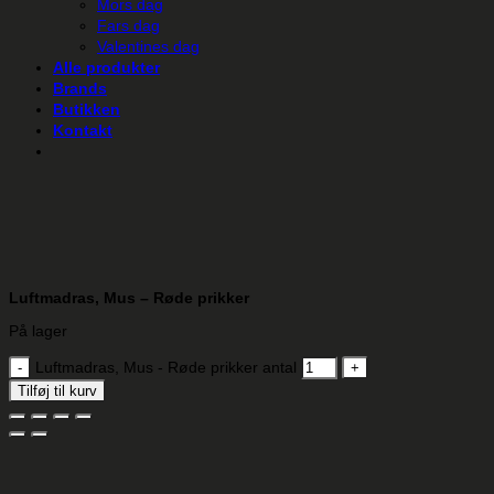
Mors dag
Fars dag
Valentines dag
Alle produkter
Brands
Butikken
Kontakt
Luftmadras, Mus – Røde prikker
På lager
Luftmadras, Mus - Røde prikker antal
Tilføj til kurv