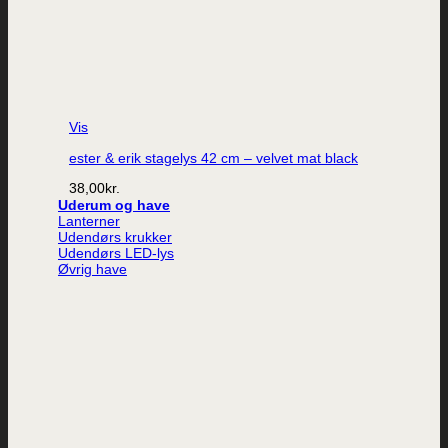
Vis
ester & erik stagelys 42 cm – velvet mat black
38,00
kr.
Uderum og have
Lanterner
Udendørs krukker
Udendørs LED-lys
Øvrig have