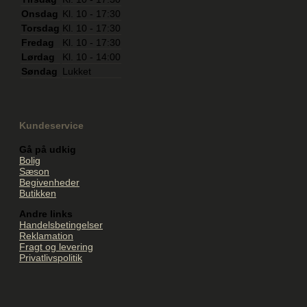
Onsdag
Kl. 10 - 17:30
Torsdag
Kl. 10 - 17:30
Fredag
Kl. 10 - 17:30
Lørdag
Kl. 10 - 14:00
Søndag
Lukket
Kundeservice
Gå på udkig
Bolig
Sæson
Begivenheder
Butikken
Andre links
Handelsbetingelser
Reklamation
Fragt og levering
Privatlivspolitik