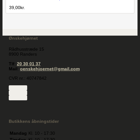
39,00
kr.
Ønskehjørnet
Rådhusstræde 15
8900 Randers
Tlf
:
20 30 01 37
Mail
:
oenskehjoernet@gmail.com
CVR nr.: 40747842
Butikkens åbningstider
Mandag
Kl. 10 - 17:30
Tirsdag
Kl. 10 - 17:30