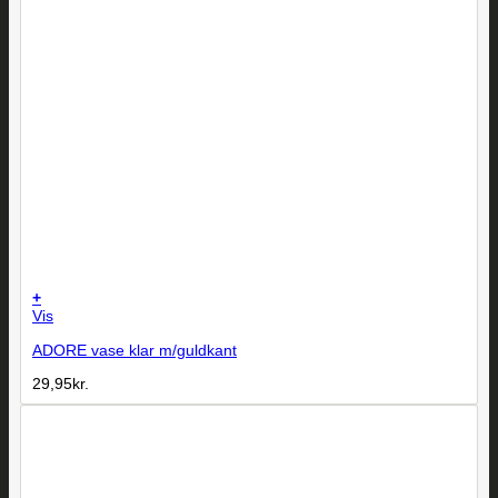
+
Vis
ADORE vase klar m/guldkant
29,95
kr.