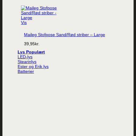
Vis
Maileg Stofpose Sand/Rød striber – Large
39,95
kr.
Lys
LED-lys
Stearinlys
Ester og Erik lys
Batterier