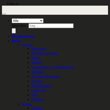
Følg os
Søg efter:
Ønskehjørnet
Bolig
Interiør
Belysning
Krukker og potter
Vaser
Møbler
Lysestager og fyrfadsstager
Tekstiler
Kunstige Blomster
Figurer
Borddækning
Lanterner
Duft
Plakater
Maileg
Til børn