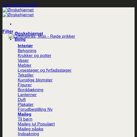
Fortsæt til indhold
Filter
Ønskehjørnet
Bolig
Interiør
Belysning
Krukker og potter
Vaser
Møbler
Lysestager og fyrfadsstager
Tekstiler
Kunstige blomster
Figurer
Borddækning
Lanterner
Duft
Plakater
Forudbestilling
Maileg
Til børn
Maileg jul
Maileg påske
Indpakning